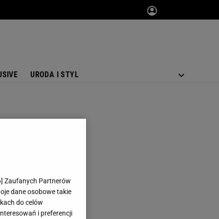
USIVE
URODA I STYL
6
] Zaufanych Partnerów
woje dane osobowe takie
likach do celów
teresowań i preferencji