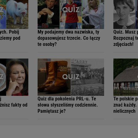
ych. Pobij
My podajemy dwa nazwiska, ty
Quiz. Masz 
dziemy pod
dopasowujesz trzecie. Co łączy
Rozpoznaj t
te osoby?
zdjęciach!
j
Quiz dla pokolenia PRL-u. Te
Te polskie 
żnisz fakty od
słowa słyszeliśmy codziennie.
znać każdy.
Pamiętasz je?
nielicznych