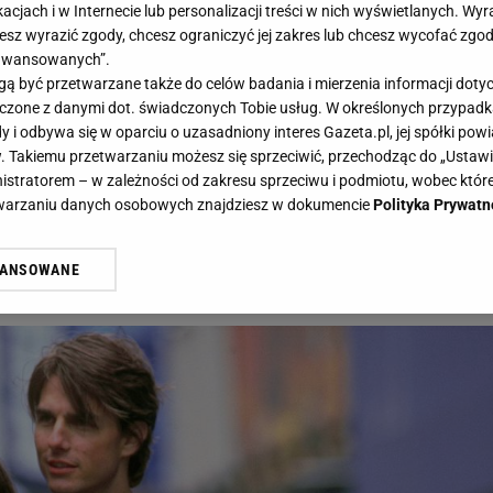
acjach i w Internecie lub personalizacji treści w nich wyświetlanych. Wyr
cesz wyrazić zgody, chcesz ograniczyć jej zakres lub chcesz wycofać zgo
aawansowanych”.
 być przetwarzane także do celów badania i mierzenia informacji dot
 łączone z danymi dot. świadczonych Tobie usług. W określonych przypad
la ciebie. Na 6. pytaniu łatwo się potknąć - Gazeta.pl
i odbywa się w oparciu o uzasadniony interes Gazeta.pl, jej spółki powi
. Takiemu przetwarzaniu możesz się sprzeciwić, przechodząc do „Ust
quiz dla ciebie. Na 6. pytaniu łatwo
nistratorem – w zależności od zakresu sprzeciwu i podmiotu, wobec które
etwarzaniu danych osobowych znajdziesz w dokumencie
Polityka Prywatn
WANSOWANE
żasz też zgodę na zainstalowanie i przechowywanie plików cookie Gazeta.p
 i partnerki gwiazd Hollywood!
gora S.A. na Twoim urządzeniu końcowym. Możesz w każdej chwili zmien
 wywołując narzędzie do zarządzania twoimi preferencjami dot. przetw
ywatności ” w stopce serwisu i przechodząc do „Ustawień Zaawansowan
st także za pomocą ustawień przeglądarki.
rzy i Agora S.A. możemy przetwarzać dane osobowe w następujących cel
 geolokalizacyjnych. Aktywne skanowanie charakterystyki urządzenia do
 na urządzeniu lub dostęp do nich. Spersonalizowane reklamy i treści, p