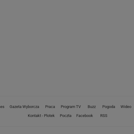
nes
Gazeta Wyborcza
Praca
Program TV
Buzz
Pogoda
Wideo
Kontakt - Plotek
Poczta
Facebook
RSS