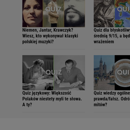
Niemen, Jantar, Krawczyk?
Quiz dla błyskotliw
Wiesz, kto wykonywał klasyki
średnią 9/15, a bę
polskiej muzyki?
wrażeniem
Quiz językowy: Większość
Quiz wiedzy ogólne
Polaków niestety myli te słowa.
prawda/fałsz. Odró
A ty?
mitów?