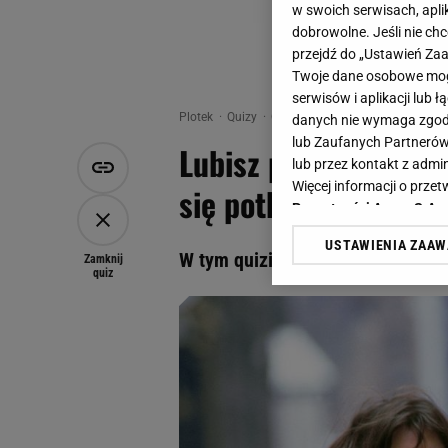
w swoich serwisach, aplik
dobrowolne. Jeśli nie ch
przejdź do „Ustawień Z
Twoje dane osobowe mogą
serwisów i aplikacji lub
Plotek
Quizy
Quiz - Lubisz ploteczki? To quiz d
danych nie wymaga zgody 
lub Zaufanych Partnerów
Lubisz ploteczki? To 
lub przez kontakt z admi
Więcej informacji o prz
się potknąć
Prywatności Agora S.A.
USTAWIENIA ZAA
Klikając „Akceptuję” wyra
W tym quizie pytamy o partnerów
Zamknij
quiz
Zaufanych Partnerów i A
dotyczące plików cookie,
odnośnik „Ustawienia pr
plików cookie możliwa je
My, nasi Zaufani Partne
Użycie dokładnych danych
Przechowywanie informacji