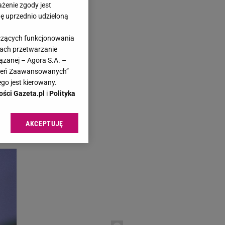
ażenie zgody jest
dę uprzednio udzieloną
yczących funkcjonowania
kach przetwarzanie
ązanej – Agora S.A. –
awień Zaawansowanych”
go jest kierowany.
ości Gazeta.pl
i
Polityka
AKCEPTUJĘ
l sp. z o.o., jej
ić swoje preferencje
arzania danych poprzez
ych”. Zmiana ustawień
ach:
 celów identyfikacji.
omiar reklam i treści,