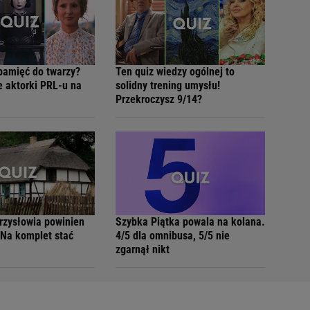
pamięć do twarzy?
Ten quiz wiedzy ogólnej to
e aktorki PRL-u na
solidny trening umysłu!
Przekroczysz 9/14?
przysłowia powinien
Szybka Piątka powala na kolana.
 Na komplet stać
4/5 dla omnibusa, 5/5 nie
zgarnął nikt