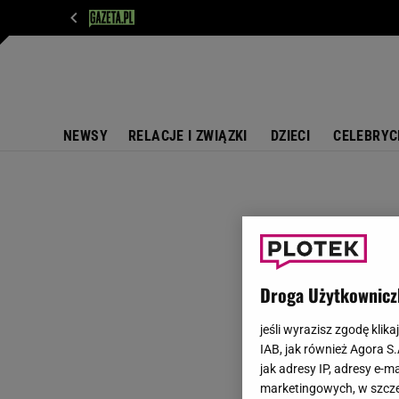
WIADOMOŚCI
NEXT
SPORT
PLOTEK
D
NEWSY
RELACJE I ZWIĄZKI
DZIECI
CELEBRYC
Droga Użytkownicz
jeśli wyrazisz zgodę klika
IAB, jak również Agora S
jak adresy IP, adresy e-m
marketingowych, w szcze