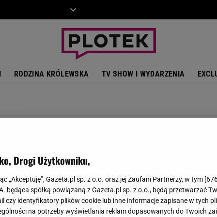
ZIECKO
MOTO
I
RODZINA KRÓLEWSKA
TV SHOW I WYDARZENIA
EXCL
ko, Drogi Użytkowniku,
jąc „Akceptuję”, Gazeta.pl sp. z o.o. oraz jej Zaufani Partnerzy, w tym [
67
.A. będąca spółką powiązaną z Gazeta.pl sp. z o.o., będą przetwarzać T
ail czy identyfikatory plików cookie lub inne informacje zapisane w tych p
gólności na potrzeby wyświetlania reklam dopasowanych do Twoich zain