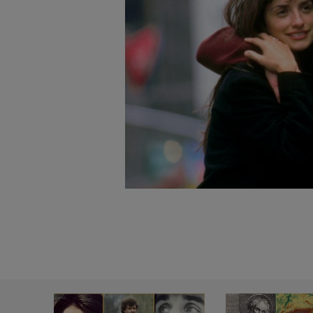
badnie odbiorców i uleps