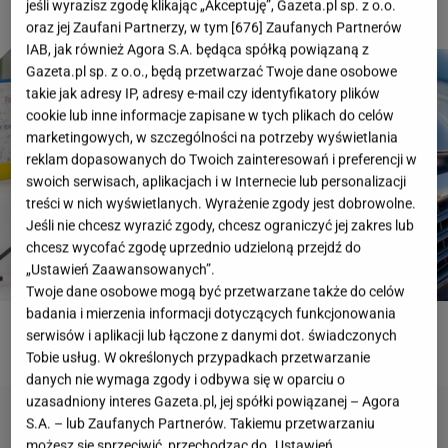
jeśli wyrazisz zgodę klikając „Akceptuję”, Gazeta.pl sp. z o.o.
oraz jej Zaufani Partnerzy, w tym [
676
] Zaufanych Partnerów
IAB, jak również Agora S.A. będąca spółką powiązaną z
Gazeta.pl sp. z o.o., będą przetwarzać Twoje dane osobowe
takie jak adresy IP, adresy e-mail czy identyfikatory plików
cookie lub inne informacje zapisane w tych plikach do celów
marketingowych, w szczególności na potrzeby wyświetlania
reklam dopasowanych do Twoich zainteresowań i preferencji w
swoich serwisach, aplikacjach i w Internecie lub personalizacji
treści w nich wyświetlanych. Wyrażenie zgody jest dobrowolne.
Jeśli nie chcesz wyrazić zgody, chcesz ograniczyć jej zakres lub
chcesz wycofać zgodę uprzednio udzieloną przejdź do
„Ustawień Zaawansowanych”.
Twoje dane osobowe mogą być przetwarzane także do celów
badania i mierzenia informacji dotyczących funkcjonowania
serwisów i aplikacji lub łączone z danymi dot. świadczonych
ROZWIĄŻ QUIZ
Tobie usług. W określonych przypadkach przetwarzanie
danych nie wymaga zgody i odbywa się w oparciu o
uzasadniony interes Gazeta.pl, jej spółki powiązanej – Agora
S.A. – lub Zaufanych Partnerów. Takiemu przetwarzaniu
możesz się sprzeciwić, przechodząc do „Ustawień