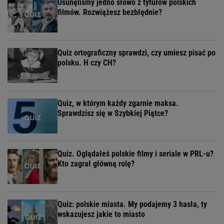
Usunęliśmy jedno słowo z tytułów polskich
filmów. Rozwiążesz bezbłędnie?
Quiz ortograficzny sprawdzi, czy umiesz pisać po
polsku. H czy CH?
Quiz, w którym każdy zgarnie maksa.
Sprawdzisz się w Szybkiej Piątce?
Quiz. Oglądałeś polskie filmy i seriale w PRL-u?
Kto zagrał główną rolę?
Quiz: polskie miasta. My podajemy 3 hasła, ty
wskazujesz jakie to miasto