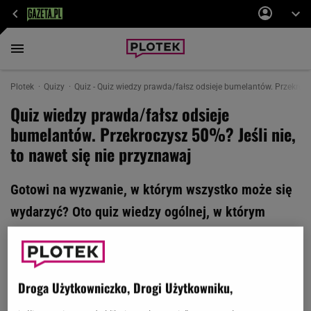
Plotek
Quizy
Quiz - Quiz wiedzy prawda/fałsz odsieje bumelantów. Przekroczy
Quiz wiedzy prawda/fałsz odsieje
bumelantów. Przekroczysz 50%? Jeśli nie,
to nawet się nie przyznawaj
Gotowi na wyzwanie, w którym wszystko może się
wydarzyć? Oto quiz wiedzy ogólnej, w którym
padną pytania z różnych kategorii. W ten sposób z
pewnością odsiejemy bumelantów. A ty jak sobie
poradzisz?
Droga Użytkowniczko, Drogi Użytkowniku,