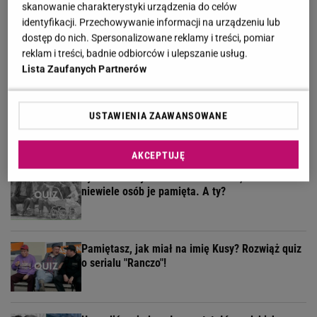
skanowanie charakterystyki urządzenia do celów
identyfikacji. Przechowywanie informacji na urządzeniu lub
Słodki quiz dla łasuchów. Rozpoznasz te pyszne
dostęp do nich. Spersonalizowane reklamy i treści, pomiar
ciasta na zdjęciach?
reklam i treści, badnie odbiorców i ulepszanie usług.
Lista Zaufanych Partnerów
Quiz - znasz się na wypiekach? Nasze pytania i
USTAWIENIA ZAAWANSOWANE
tak mogą cię zaskoczyć!
AKCEPTUJĘ
Tych słów używali nasi dziadkowie, teraz
niewiele osób je pamięta. A ty?
Pamiętasz, jak miał na imię Kusy? Rozwiąż quiz
o serialu "Ranczo"!