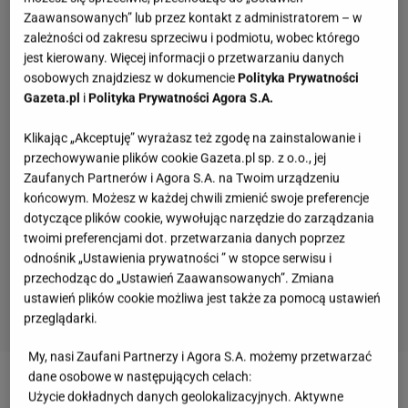
Zaawansowanych” lub przez kontakt z administratorem – w
zależności od zakresu sprzeciwu i podmiotu, wobec którego
jest kierowany. Więcej informacji o przetwarzaniu danych
osobowych znajdziesz w dokumencie
Polityka Prywatności
Gazeta.pl
i
Polityka Prywatności Agora S.A.
Klikając „Akceptuję” wyrażasz też zgodę na zainstalowanie i
przechowywanie plików cookie Gazeta.pl sp. z o.o., jej
Zaufanych Partnerów i Agora S.A. na Twoim urządzeniu
końcowym. Możesz w każdej chwili zmienić swoje preferencje
dotyczące plików cookie, wywołując narzędzie do zarządzania
twoimi preferencjami dot. przetwarzania danych poprzez
odnośnik „Ustawienia prywatności ” w stopce serwisu i
przechodząc do „Ustawień Zaawansowanych”. Zmiana
ustawień plików cookie możliwa jest także za pomocą ustawień
przeglądarki.
My, nasi Zaufani Partnerzy i Agora S.A. możemy przetwarzać
Sieć ma oczy czy oka? Quiz tak podchwytliwy, że
dane osobowe w następujących celach:
złapiesz się za głowę!
Użycie dokładnych danych geolokalizacyjnych. Aktywne