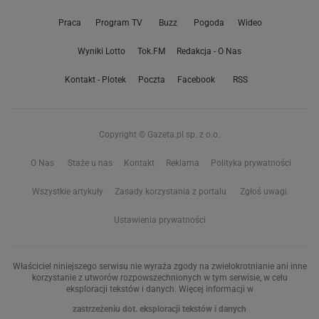
Praca
Program TV
Buzz
Pogoda
Wideo
Wyniki Lotto
Tok.FM
Redakcja - O Nas
Kontakt - Plotek
Poczta
Facebook
RSS
Copyright © Gazeta.pl sp. z o.o.
O Nas
Staże u nas
Kontakt
Reklama
Polityka prywatności
Wszystkie artykuły
Zasady korzystania z portalu
Zgłoś uwagi
Ustawienia prywatności
Właściciel niniejszego serwisu nie wyraża zgody na zwielokrotnianie ani inne
korzystanie z utworów rozpowszechnionych w tym serwisie, w celu
eksploracji tekstów i danych. Więcej informacji w
zastrzeżeniu dot. eksploracji tekstów i danych