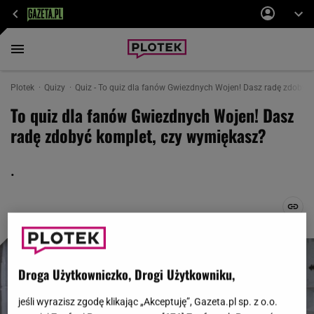
Plotek
Quizy
Quiz - To quiz dla fanów Gwiezdnych Wojen! Dasz radę zdobyć 
To quiz dla fanów Gwiezdnych Wojen! Dasz
radę zdobyć komplet, czy wymiękasz?
.
Droga Użytkowniczko, Drogi Użytkowniku,
jeśli wyrazisz zgodę klikając „Akceptuję”, Gazeta.pl sp. z o.o.