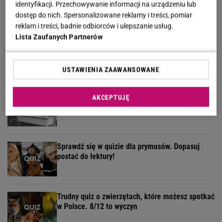
identyfikacji. Przechowywanie informacji na urządzeniu lub
wynik godny mistrza!
dostęp do nich. Spersonalizowane reklamy i treści, pomiar
reklam i treści, badnie odbiorców i ulepszanie usług.
Lista Zaufanych Partnerów
Quiz. Zgadnij, jakie imię łączy te trzy osoby i
dopasuj do nich czwartą
USTAWIENIA ZAAWANSOWANE
Trudne dyktando na ch/h. Tylko prawdziwi
AKCEPTUJĘ
humaniści mają szansę na 11/11
Sprawdź się w quizie dla prymusów. Dopasuj
postać do lektury!
Trudny quiz o zwierzętach, które możesz spotkać
w Polsce. 8/12 to wyczyn