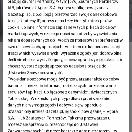
oraz jej Zaufani Partnerzy, w tym [
676
] Zaufanych Partnerów
IAB, jak również Agora S.A. będąca spółką powiązaną z
Gazeta.pl sp. z o.o., będą przetwarzać Twoje dane osobowe
takie jak adresy IP, adresy e-mail czy identyfikatory plików
cookie lub inne informacje zapisane w tych plikach do celów
marketingowych, w szczególności na potrzeby wyświetlania
reklam dopasowanych do Twoich zainteresowań i preferencji w
swoich serwisach, aplikacjach i w Internecie lub personalizacji
treści w nich wyświetlanych. Wyrażenie zgody jest dobrowolne.
ROZWIĄŻ QUIZ
Jeśli nie chcesz wyrazić zgody, chcesz ograniczyć jej zakres lub
chcesz wycofać zgodę uprzednio udzieloną przejdź do
„Ustawień Zaawansowanych”.
Twoje dane osobowe mogą być przetwarzane także do celów
badania i mierzenia informacji dotyczących funkcjonowania
serwisów i aplikacji lub łączone z danymi dot. świadczonych
Tobie usług. W określonych przypadkach przetwarzanie
danych nie wymaga zgody i odbywa się w oparciu o
uzasadniony interes Gazeta.pl, jej spółki powiązanej – Agora
S.A. – lub Zaufanych Partnerów. Takiemu przetwarzaniu
możesz się sprzeciwić, przechodząc do „Ustawień
Zaawansowanych” lub przez kontakt z administratorem – w