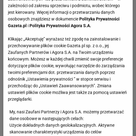
zależności od zakresu sprzeciwu i podmiotu, wobec którego
jest kierowany. Więcej informacji o przetwarzaniu danych
osobowych znajdziesz w dokumencie
Polityka Prywatności
Gazeta.pl
i
Polityka Prywatności Agora S.A.
Klikając „Akceptuję” wyrażasz też zgodę na zainstalowanie i
przechowywanie plików cookie Gazeta.pl sp. z o.o., jej
Zaufanych Partnerów i Agora S.A. na Twoim urządzeniu
końcowym. Możesz w każdej chwili zmienić swoje preferencje
dotyczące plików cookie, wywołując narzędzie do zarządzania
Quiz - te wieczorynki pamiętają tylko wychowani
twoimi preferencjami dot. przetwarzania danych poprzez
w PRL-u! A ty?
odnośnik „Ustawienia prywatności ” w stopce serwisu i
przechodząc do „Ustawień Zaawansowanych”. Zmiana
ustawień plików cookie możliwa jest także za pomocą ustawień
przeglądarki.
5 kategorii, 5 pytań. Rozwiąż quiz wiedzy
ogólnej dla wybitnych!
My, nasi Zaufani Partnerzy i Agora S.A. możemy przetwarzać
dane osobowe w następujących celach:
Użycie dokładnych danych geolokalizacyjnych. Aktywne
skanowanie charakterystyki urządzenia do celów
Quiz geograficzny dla bystrzaków. 7/11 to już