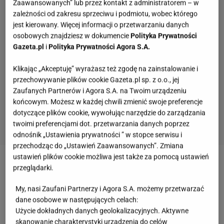
Zaawansowanych” lub przez kontakt z administratorem – w
zależności od zakresu sprzeciwu i podmiotu, wobec którego
jest kierowany. Więcej informacji o przetwarzaniu danych
osobowych znajdziesz w dokumencie
Polityka Prywatności
Gazeta.pl
i
Polityka Prywatności Agora S.A.
Klikając „Akceptuję” wyrażasz też zgodę na zainstalowanie i
przechowywanie plików cookie Gazeta.pl sp. z o.o., jej
Zaufanych Partnerów i Agora S.A. na Twoim urządzeniu
końcowym. Możesz w każdej chwili zmienić swoje preferencje
dotyczące plików cookie, wywołując narzędzie do zarządzania
twoimi preferencjami dot. przetwarzania danych poprzez
odnośnik „Ustawienia prywatności ” w stopce serwisu i
przechodząc do „Ustawień Zaawansowanych”. Zmiana
Poniedziałkowy quiz wiedzy ogólnej. Mało kto
ustawień plików cookie możliwa jest także za pomocą ustawień
pochwali się wynikiem 12/12
przeglądarki.
My, nasi Zaufani Partnerzy i Agora S.A. możemy przetwarzać
Quiz. Trzy nazwiska. Wiesz, jakie imię łączy tych
dane osobowe w następujących celach:
znanych mężczyzn?
Użycie dokładnych danych geolokalizacyjnych. Aktywne
skanowanie charakterystyki urządzenia do celów