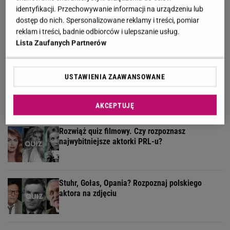
identyfikacji. Przechowywanie informacji na urządzeniu lub
dostęp do nich. Spersonalizowane reklamy i treści, pomiar
Rozpoznasz kraj po trzech słowach? Sprawdź to
reklam i treści, badnie odbiorców i ulepszanie usług.
w quizie geograficznym
Lista Zaufanych Partnerów
USTAWIENIA ZAAWANSOWANE
Quiz. Rozpoznasz Annę Jantar na zdjęciu? Masz
już jeden punkt!
AKCEPTUJĘ
Rozwiąż quiz filmowy. Czy rozpoznasz
najwybitniejsze aktorki PRL-u?
Stuhr, Gołas, Opania? Rozpoznaj polskiego
aktora na zdjęciu