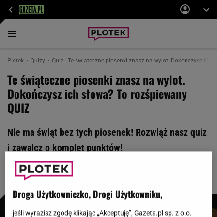
Plotek
Quizy
Quiz - Te świąteczne piosenki znasz na wylot. Dokończysz ich 
Te świąteczne piosenki znasz na wylot.
Dokończysz ich słowa? To rozśpiewany
QUIZ
Nie ma świąt bez tych piosenek! Rozwiąż nasz quiz
i zawalcz o komplet punktów!
Droga Użytkowniczko, Drogi Użytkowniku,
jeśli wyrazisz zgodę klikając „Akceptuję”, Gazeta.pl sp. z o.o.