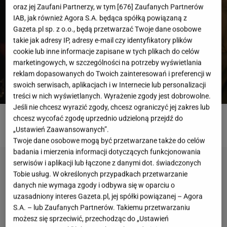
oraz jej Zaufani Partnerzy, w tym [
676
] Zaufanych Partnerów
IAB, jak również Agora S.A. będąca spółką powiązaną z
Gazeta.pl sp. z o.o., będą przetwarzać Twoje dane osobowe
takie jak adresy IP, adresy e-mail czy identyfikatory plików
cookie lub inne informacje zapisane w tych plikach do celów
marketingowych, w szczególności na potrzeby wyświetlania
reklam dopasowanych do Twoich zainteresowań i preferencji w
swoich serwisach, aplikacjach i w Internecie lub personalizacji
treści w nich wyświetlanych. Wyrażenie zgody jest dobrowolne.
Jeśli nie chcesz wyrazić zgody, chcesz ograniczyć jej zakres lub
chcesz wycofać zgodę uprzednio udzieloną przejdź do
ROZWIĄŻ QUIZ
„Ustawień Zaawansowanych”.
Twoje dane osobowe mogą być przetwarzane także do celów
badania i mierzenia informacji dotyczących funkcjonowania
serwisów i aplikacji lub łączone z danymi dot. świadczonych
Tobie usług. W określonych przypadkach przetwarzanie
danych nie wymaga zgody i odbywa się w oparciu o
uzasadniony interes Gazeta.pl, jej spółki powiązanej – Agora
S.A. – lub Zaufanych Partnerów. Takiemu przetwarzaniu
możesz się sprzeciwić, przechodząc do „Ustawień