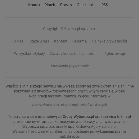
Kontakt - Plotek
Poczta
Facebook
RSS
Copyright © Gazeta.pl sp. z o.o.
O Nas
Staże u nas
Kontakt
Reklama
Polityka prywatności
Wszystkie artykuły
Zasady korzystania z portalu
Zgłoś uwagi
Ustawienia prywatności
Właściciel niniejszego serwisu nie wyraża zgody na zwielokrotnianie ani inne
korzystanie z utworów rozpowszechnionych w tym serwisie, w celu
eksploracji tekstów i danych. Więcej informacji w
zastrzeżeniu dot. eksploracji tekstów i danych
Treści z
serwisów internetowych Grupy Wyborcza.pl
oraz serwisu tokfm.pl
prezentujemy w ramach komercyjnej współpracy z ich wydawcami:
Wyborcza sp. z o.o. oraz Grupą Radiową Agory sp. z o.o.
Wybrane treści z serwisu Sport.pl są dostępne po wykupieniu płatnej
subskrypcji