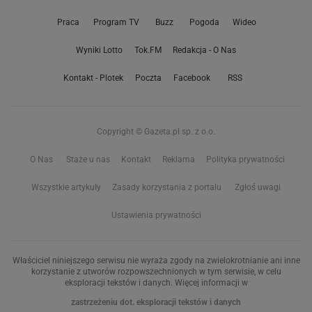
Praca
Program TV
Buzz
Pogoda
Wideo
Wyniki Lotto
Tok.FM
Redakcja - O Nas
Kontakt - Plotek
Poczta
Facebook
RSS
Copyright © Gazeta.pl sp. z o.o.
O Nas
Staże u nas
Kontakt
Reklama
Polityka prywatności
Wszystkie artykuły
Zasady korzystania z portalu
Zgłoś uwagi
Ustawienia prywatności
Właściciel niniejszego serwisu nie wyraża zgody na zwielokrotnianie ani inne
korzystanie z utworów rozpowszechnionych w tym serwisie, w celu
eksploracji tekstów i danych. Więcej informacji w
zastrzeżeniu dot. eksploracji tekstów i danych