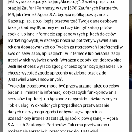
jeśli wyrazisz zgodę klikając „Akceptuję”, Gazeta.pl sp. z o.o.
oraz jej Zaufani Partnerzy, w tym [
676
] Zaufanych Partnerów
IAB, jak również Agora S.A. będąca spółką powiązaną z
Gazeta.pl sp. z o.o., będą przetwarzać Twoje dane osobowe
takie jak adresy IP, adresy e-mail czy identyfikatory plików
cookie lub inne informacje zapisane w tych plikach do celów
marketingowych, w szczególności na potrzeby wyświetlania
reklam dopasowanych do Twoich zainteresowań i preferencji w
swoich serwisach, aplikacjach i w Internecie lub personalizacji
treści w nich wyświetlanych. Wyrażenie zgody jest dobrowolne.
Jeśli nie chcesz wyrazić zgody, chcesz ograniczyć jej zakres lub
chcesz wycofać zgodę uprzednio udzieloną przejdź do
„Ustawień Zaawansowanych”.
Twoje dane osobowe mogą być przetwarzane także do celów
badania i mierzenia informacji dotyczących funkcjonowania
serwisów i aplikacji lub łączone z danymi dot. świadczonych
ROZWIĄŻ QUIZ
Tobie usług. W określonych przypadkach przetwarzanie
danych nie wymaga zgody i odbywa się w oparciu o
uzasadniony interes Gazeta.pl, jej spółki powiązanej – Agora
S.A. – lub Zaufanych Partnerów. Takiemu przetwarzaniu
możesz się sprzeciwić, przechodząc do „Ustawień