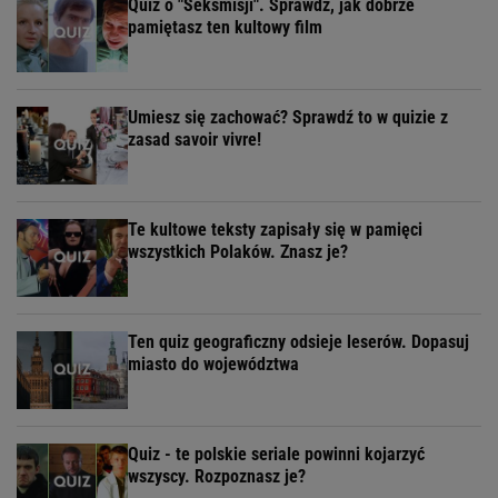
Quiz o "Seksmisji". Sprawdź, jak dobrze
pamiętasz ten kultowy film
Umiesz się zachować? Sprawdź to w quizie z
zasad savoir vivre!
Te kultowe teksty zapisały się w pamięci
wszystkich Polaków. Znasz je?
Ten quiz geograficzny odsieje leserów. Dopasuj
miasto do województwa
Quiz - te polskie seriale powinni kojarzyć
wszyscy. Rozpoznasz je?