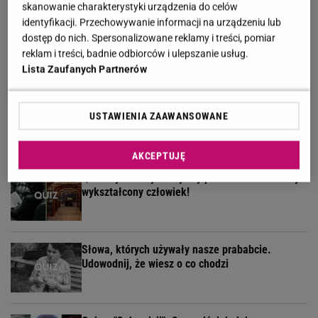
skanowanie charakterystyki urządzenia do celów
identyfikacji. Przechowywanie informacji na urządzeniu lub
Ten quiz wiedzy ogólnej odsieje inteligentnych i
dostęp do nich. Spersonalizowane reklamy i treści, pomiar
oczytanych od reszty
reklam i treści, badnie odbiorców i ulepszanie usług.
Lista Zaufanych Partnerów
Łatwy quiz o gotowaniu. Nie musisz być szefem
USTAWIENIA ZAAWANSOWANE
kuchni, by zdobyć 9/9
AKCEPTUJĘ
Quiz czytelniczy. Te tytuły powinien znać każdy
wykształcony człowiek!
Słowa, których używały nasze prababcie.
Udowodnij, że wiesz o co chodzi