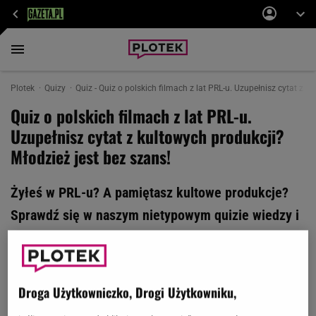
Plotek
Quizy
Quiz - Quiz o polskich filmach z lat PRL-u. Uzupełnisz cytat z k
Quiz o polskich filmach z lat PRL-u.
Uzupełnisz cytat z kultowych produkcji?
Młodzież jest bez szans!
Żyłeś w PRL-u? A pamiętasz kultowe produkcje?
Sprawdź się w naszym nietypowym quizie wiedzy i
uzupełnij poprawnie cytat z filmu. Proste?
Młodzież jest bez szans na komplet! Poradzisz
sobie? Trzymamy mocno kciuki!
Droga Użytkowniczko, Drogi Użytkowniku,