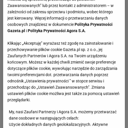
Zaawansowanych” lub przez kontakt z administratorem – w
zależności od zakresu sprzeciwu i podmiotu, wobec którego
jest kierowany. Więcej informacji o przetwarzaniu danych
osobowych znajdziesz w dokumencie
Polityka Prywatności
Gazeta.pl
i
Polityka Prywatności Agora S.A.
Klikając „Akceptuję” wyrażasz też zgodę na zainstalowanie i
przechowywanie plików cookie Gazeta.pl sp. z o.o., jej
Zaufanych Partnerów i Agora S.A. na Twoim urządzeniu
końcowym. Możesz w każdej chwili zmienić swoje preferencje
dotyczące plików cookie, wywołując narzędzie do zarządzania
twoimi preferencjami dot. przetwarzania danych poprzez
odnośnik „Ustawienia prywatności ” w stopce serwisu i
przechodząc do „Ustawień Zaawansowanych”. Zmiana
ustawień plików cookie możliwa jest także za pomocą ustawień
przeglądarki.
My, nasi Zaufani Partnerzy i Agora S.A. możemy przetwarzać
Quiz: polskie miasta. My podajemy 3 hasła, ty
dane osobowe w następujących celach:
wskazujesz jakie to miasto
Użycie dokładnych danych geolokalizacyjnych. Aktywne