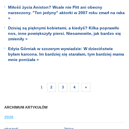
Miłość życia Aniston? Wcale nie Pitt ani obecny
narzeczony. "Ten jedyny" aktorki w 2007 roku zmarł na raka
»
Dzisiaj są pięknymi kobietami, a kiedyś? Kilka poprawiło
nos, inne powiększyły piersi. Niesamowite, jak bardzo się
zmieniły »
Edyta Górniak w szczerym wywiadzie: W dzieciństwie
byłam karcona. Im bardziej się starałam, tym bardziej mama
mnie poniżała »
1
2
3
4
»
ARCHIWUM ARTYKUŁÓW
2026
styczeń
lipiec