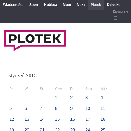
Wiadomości
Sport
Kobieta
Moto
Next
Plotek
Dziecko
Zaloguj się
styczeń 2015
Pn
Wt
Śr
Czw
Pt
Sob
Ndz
1
2
3
4
5
6
7
8
9
10
11
12
13
14
15
16
17
18
19
20
21
22
23
24
25