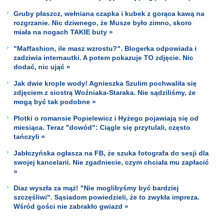
Gruby płaszcz, wełniana czapka i kubek z gorąca kawą na
rozgrzanie. Nic dziwnego, że Musze było zimno, skoro
miała na nogach TAKIE buty »
"Maffashion, ile masz wzrostu?". Blogerka odpowiada i
zadziwia internautki. A potem pokazuje TO zdjęcie. Nic
dodać, nic ująć »
Jak dwie krople wody! Agnieszka Szulim pochwaliła się
zdjęciem z siostrą Woźniaka-Staraka. Nie sądziliśmy, że
mogą być tak podobne »
Plotki o romansie Popielewicz i Hyżego pojawiają się od
miesiąca. Teraz "dowód": Ciągle się przytulali, często
tańczyli »
Jabłczyńska ogłasza na FB, że szuka fotografa do sesji dla
swojej kancelarii. Nie zgadniecie, czym chciała mu zapłacić
»
Diaz wyszła za mąż! "Nie moglibyśmy być bardziej
szczęśliwi". Sąsiadom powiedzieli, że to zwykła impreza.
Wśród gości nie zabrakło gwiazd »