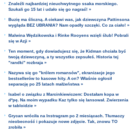
Znaleźli najbardziej nieuchwytnego ssaka morskiego.
Szukali go 15 lat i udało się go nagrać! »
Buzię ma śliczną. A ciekawi was, jak dziewczyna Pattinsona
wygląda BEZ UBRANIA? Nam opadły szczęki. Co za ciało! »
Malwina Wędzikowska i Rinke Rooyens wzięli ślub! Pobrali
się w Azji »
Ten moment, gdy dowiadujesz się, że Kidman chciała być
twoją dziewczyną, a ty wszystko zepsułeś. Historia tej
"randki" rozbraja »
Nazywa się go "królem romansów", ekranizacje jego
bestsellerów to kasowe hity. A on? Właśnie ogłosił
separację po 25 latach małżeństwa »
Isabel o związku z Marcinkiewiczem: Dostałam kopa w
d*pę. Na moim wypadku Kaz tylko się lansował. Zwierzenia
w tabloidzie »
Grycan wróciła na Instragram po 2 miesiącach. Tłumaczy
nieobecność i pokazuje nowe zdjęcie. Tak, znowu TO
zrobiła »