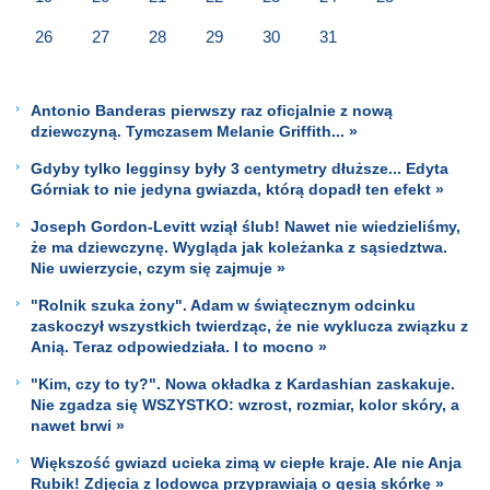
26
27
28
29
30
31
Antonio Banderas pierwszy raz oficjalnie z nową
dziewczyną. Tymczasem Melanie Griffith... »
Gdyby tylko legginsy były 3 centymetry dłuższe... Edyta
Górniak to nie jedyna gwiazda, którą dopadł ten efekt »
Joseph Gordon-Levitt wziął ślub! Nawet nie wiedzieliśmy,
że ma dziewczynę. Wygląda jak koleżanka z sąsiedztwa.
Nie uwierzycie, czym się zajmuje »
"Rolnik szuka żony". Adam w świątecznym odcinku
zaskoczył wszystkich twierdząc, że nie wyklucza związku z
Anią. Teraz odpowiedziała. I to mocno »
"Kim, czy to ty?". Nowa okładka z Kardashian zaskakuje.
Nie zgadza się WSZYSTKO: wzrost, rozmiar, kolor skóry, a
nawet brwi »
Większość gwiazd ucieka zimą w ciepłe kraje. Ale nie Anja
Rubik! Zdjęcia z lodowca przyprawiają o gęsią skórkę »