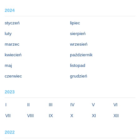
2024
styczeń
lipiec
luty
sierpień
marzec
wrzesień
kwiecień
październik
maj
listopad
czerwiec
grudzień
2023
I
II
III
IV
V
VI
VII
VIII
IX
X
XI
XII
2022