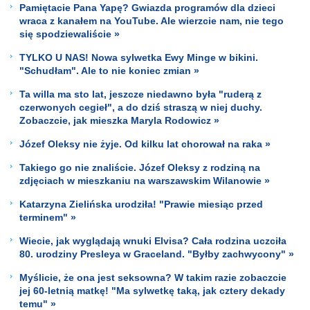
Pamiętacie Pana Yapę? Gwiazda programów dla dzieci
wraca z kanałem na YouTube. Ale wierzcie nam, nie tego
się spodziewaliście »
TYLKO U NAS! Nowa sylwetka Ewy Minge w bikini.
"Schudłam". Ale to nie koniec zmian »
Ta willa ma sto lat, jeszcze niedawno była "ruderą z
czerwonych cegieł", a do dziś straszą w niej duchy.
Zobaczcie, jak mieszka Maryla Rodowicz »
Józef Oleksy nie żyje. Od kilku lat chorował na raka »
Takiego go nie znaliście. Józef Oleksy z rodziną na
zdjęciach w mieszkaniu na warszawskim Wilanowie »
Katarzyna Zielińska urodziła! "Prawie miesiąc przed
terminem" »
Wiecie, jak wyglądają wnuki Elvisa? Cała rodzina uczciła
80. urodziny Presleya w Graceland. "Byłby zachwycony" »
Myślicie, że ona jest seksowna? W takim razie zobaczcie
jej 60-letnią matkę! "Ma sylwetkę taką, jak cztery dekady
temu" »