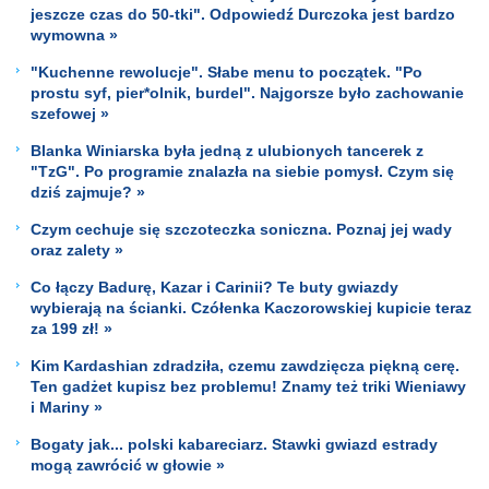
jeszcze czas do 50-tki". Odpowiedź Durczoka jest bardzo
wymowna »
"Kuchenne rewolucje". Słabe menu to początek. "Po
prostu syf, pier*olnik, burdel". Najgorsze było zachowanie
szefowej »
Blanka Winiarska była jedną z ulubionych tancerek z
"TzG". Po programie znalazła na siebie pomysł. Czym się
dziś zajmuje? »
Czym cechuje się szczoteczka soniczna. Poznaj jej wady
oraz zalety »
Co łączy Badurę, Kazar i Carinii? Te buty gwiazdy
wybierają na ścianki. Czółenka Kaczorowskiej kupicie teraz
za 199 zł! »
Kim Kardashian zdradziła, czemu zawdzięcza piękną cerę.
Ten gadżet kupisz bez problemu! Znamy też triki Wieniawy
i Mariny »
Bogaty jak... polski kabareciarz. Stawki gwiazd estrady
mogą zawrócić w głowie »