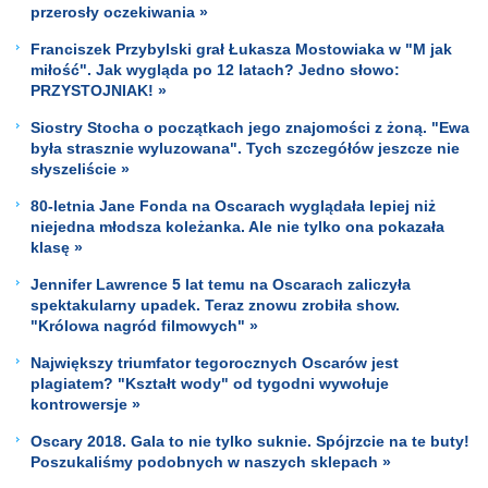
przerosły oczekiwania »
Franciszek Przybylski grał Łukasza Mostowiaka w "M jak
miłość". Jak wygląda po 12 latach? Jedno słowo:
PRZYSTOJNIAK! »
Siostry Stocha o początkach jego znajomości z żoną. "Ewa
była strasznie wyluzowana". Tych szczegółów jeszcze nie
słyszeliście »
80-letnia Jane Fonda na Oscarach wyglądała lepiej niż
niejedna młodsza koleżanka. Ale nie tylko ona pokazała
klasę »
Jennifer Lawrence 5 lat temu na Oscarach zaliczyła
spektakularny upadek. Teraz znowu zrobiła show.
"Królowa nagród filmowych" »
Największy triumfator tegorocznych Oscarów jest
plagiatem? "Kształt wody" od tygodni wywołuje
kontrowersje »
Oscary 2018. Gala to nie tylko suknie. Spójrzcie na te buty!
Poszukaliśmy podobnych w naszych sklepach »