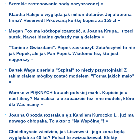
Szerokie zastosowanie sody oczyszczonej »
Klaudia Halejcio wygląda jak milion dolarów. Jej ulubiona
firma? Reserved! Pikowaną kurtkę kupisz za 159 zł »
Megan Fox ma krótkopalczastość, a Joanna Krupa... trzeci
sutek. Nawet idealne gwiazdy mają defekty »
"Taniec z Gwiazdami". Popek zaskoczył: Zatańczyłeś to nie
jak Popek, ale jak Pan Popek. Wiadomo też, kto jest
najgorszy »
Bartek Waga z serialu "Szpital" to niezły przystojniak! Z
takim ciałem mógłby zostać modelem. "Forma jakich mało"
»
Warnke w PIĘKNYCH butach polskiej marki. Kupicie je u
nas! Sexy? Na maksa, ale zobaczcie też inne modele, które
dla Was mamy »
Joanna Opozda rozstała się z Kamilem Kuroczko i... już ma
nowego chłopaka. To aktor z "Na Wspólnej"! »
Chcielibyście wiedzieć, jak Liszewski i jego żona będą
wyglądać za 40 lat? Polsat to zwizualizował. Efekty