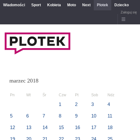
Wiadomości
Sport
Kobieta
Moto
Next
Plotek
Dziecko
Zaloguj się
marzec 2018
Pn
Wt
Śr
Czw
Pt
Sob
Ndz
1
2
3
4
5
6
7
8
9
10
11
12
13
14
15
16
17
18
19
20
21
22
23
24
25