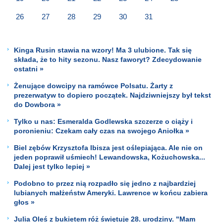
26
27
28
29
30
31
Kinga Rusin stawia na wzory! Ma 3 ulubione. Tak się
składa, że to hity sezonu. Nasz faworyt? Zdecydowanie
ostatni »
Żenujące dowcipy na ramówce Polsatu. Żarty z
prezerwatyw to dopiero początek. Najdziwniejszy był tekst
do Dowbora »
Tylko u nas: Esmeralda Godlewska szczerze o ciąży i
poronieniu: Czekam cały czas na swojego Aniołka »
Biel zębów Krzysztofa Ibisza jest oślepiająca. Ale nie on
jeden poprawił uśmiech! Lewandowska, Kożuchowska...
Dalej jest tylko lepiej »
Podobno to przez nią rozpadło się jedno z najbardziej
lubianych małżeństw Ameryki. Lawrence w końcu zabiera
głos »
Julia Oleś z bukietem róż świętuje 28. urodziny. "Mam