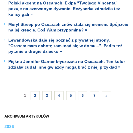
Polski akcent na Oscarach. Ekipa "Twojego Vincenta"
pozuje na czerwonym dywanie. Reżyserka zdradziła też
kulisy gali »
Meryl Streep po Oscarach znów stała się memem. Spójrzcie
na jej kreację. Coś Wam przypomina? »
Lewandowska daje się poznać z prywatnej strony.
"Czasem mam ochotę zamknąć się w domu...". Padło też
pytanie o drugie dziecko »
Piękna Jennifer Garner błyszczała na Oscarach. Ten kolor
zdziałał cuda! Inne gwiazdy mogą brać z niej przykład »
1
2
3
4
5
6
7
»
ARCHIWUM ARTYKUŁÓW
2026