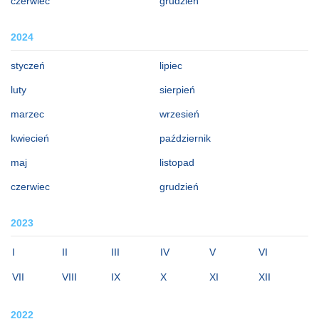
czerwiec
grudzień
2024
styczeń
lipiec
luty
sierpień
marzec
wrzesień
kwiecień
październik
maj
listopad
czerwiec
grudzień
2023
I
II
III
IV
V
VI
VII
VIII
IX
X
XI
XII
2022