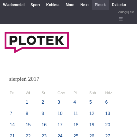
Wiadomości
Sport
Kobieta
Moto
Next
Plotek
Dziecko
Zaloguj się
sierpień 2017
Pn
Wt
Śr
Czw
Pt
Sob
Ndz
1
2
3
4
5
6
7
8
9
10
11
12
13
14
15
16
17
18
19
20
21
22
23
24
25
26
27