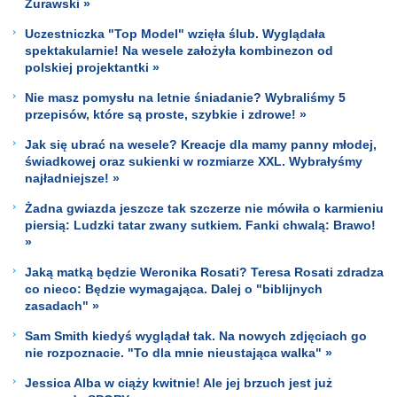
Żurawski »
Uczestniczka "Top Model" wzięła ślub. Wyglądała
spektakularnie! Na wesele założyła kombinezon od
polskiej projektantki »
Nie masz pomysłu na letnie śniadanie? Wybraliśmy 5
przepisów, które są proste, szybkie i zdrowe! »
Jak się ubrać na wesele? Kreacje dla mamy panny młodej,
świadkowej oraz sukienki w rozmiarze XXL. Wybrałyśmy
najładniejsze! »
Żadna gwiazda jeszcze tak szczerze nie mówiła o karmieniu
piersią: Ludzki tatar zwany sutkiem. Fanki chwalą: Brawo!
»
Jaką matką będzie Weronika Rosati? Teresa Rosati zdradza
co nieco: Będzie wymagająca. Dalej o "biblijnych
zasadach" »
Sam Smith kiedyś wyglądał tak. Na nowych zdjęciach go
nie rozpoznacie. "To dla mnie nieustająca walka" »
Jessica Alba w ciąży kwitnie! Ale jej brzuch jest już