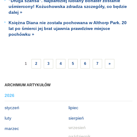
"Druga szansa". Najbardziej lubiany bohater zostanie
uśmiercony! Kożuchowska zdradza szczegóły, co będzie
dalej »
Księżna Diana nie została pochowana w Althorp Park. 20
lat po śmierci jej brat ujawnia prawdziwe miejsce
pochówku »
1
2
3
4
5
6
7
»
ARCHIWUM ARTYKUŁÓW
2026
styczeń
lipiec
luty
sierpień
wrzesień
marzec
październik