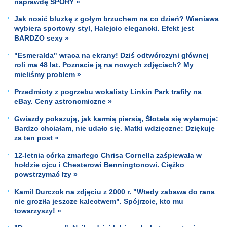
naprawdę SPORY »
Jak nosić bluzkę z gołym brzuchem na co dzień? Wieniawa
wybiera sportowy styl, Halejcio elegancki. Efekt jest
BARDZO sexy »
"Esmeralda" wraca na ekrany! Dziś odtwórczyni głównej
roli ma 48 lat. Poznacie ją na nowych zdjęciach? My
mieliśmy problem »
Przedmioty z pogrzebu wokalisty Linkin Park trafiły na
eBay. Ceny astronomiczne »
Gwiazdy pokazują, jak karmią piersią, Ślotała się wyłamuje:
Bardzo chciałam, nie udało się. Matki wdzięczne: Dziękuję
za ten post »
12-letnia córka zmarłego Chrisa Cornella zaśpiewała w
hołdzie ojcu i Chesterowi Benningtonowi. Ciężko
powstrzymać łzy »
Kamil Durczok na zdjęciu z 2000 r. "Wtedy zabawa do rana
nie groziła jeszcze kalectwem". Spójrzcie, kto mu
towarzyszy! »