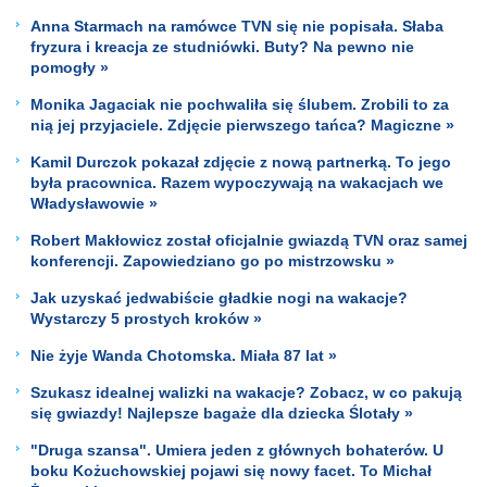
Anna Starmach na ramówce TVN się nie popisała. Słaba
fryzura i kreacja ze studniówki. Buty? Na pewno nie
pomogły »
Monika Jagaciak nie pochwaliła się ślubem. Zrobili to za
nią jej przyjaciele. Zdjęcie pierwszego tańca? Magiczne »
Kamil Durczok pokazał zdjęcie z nową partnerką. To jego
była pracownica. Razem wypoczywają na wakacjach we
Władysławowie »
Robert Makłowicz został oficjalnie gwiazdą TVN oraz samej
konferencji. Zapowiedziano go po mistrzowsku »
Jak uzyskać jedwabiście gładkie nogi na wakacje?
Wystarczy 5 prostych kroków »
Nie żyje Wanda Chotomska. Miała 87 lat »
Szukasz idealnej walizki na wakacje? Zobacz, w co pakują
się gwiazdy! Najlepsze bagaże dla dziecka Ślotały »
"Druga szansa". Umiera jeden z głównych bohaterów. U
boku Kożuchowskiej pojawi się nowy facet. To Michał