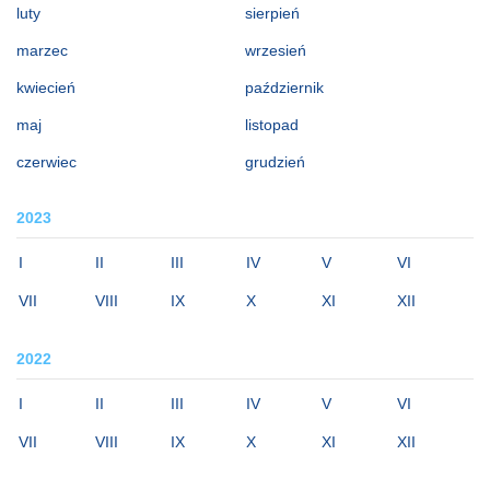
luty
sierpień
marzec
wrzesień
kwiecień
październik
maj
listopad
czerwiec
grudzień
2023
I
II
III
IV
V
VI
VII
VIII
IX
X
XI
XII
2022
I
II
III
IV
V
VI
VII
VIII
IX
X
XI
XII