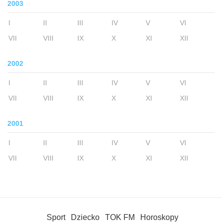
2003
I
II
III
IV
V
VI
VII
VIII
IX
X
XI
XII
2002
I
II
III
IV
V
VI
VII
VIII
IX
X
XI
XII
2001
I
II
III
IV
V
VI
VII
VIII
IX
X
XI
XII
Sport
Dziecko
TOK FM
Horoskopy