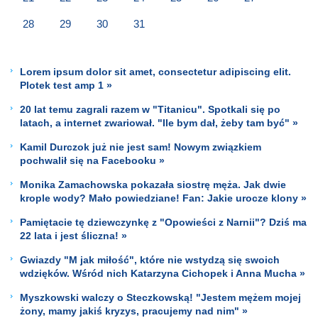
28
29
30
31
Lorem ipsum dolor sit amet, consectetur adipiscing elit.
Plotek test amp 1 »
20 lat temu zagrali razem w "Titanicu". Spotkali się po
latach, a internet zwariował. "Ile bym dał, żeby tam być" »
Kamil Durczok już nie jest sam! Nowym związkiem
pochwalił się na Facebooku »
Monika Zamachowska pokazała siostrę męża. Jak dwie
krople wody? Mało powiedziane! Fan: Jakie urocze klony »
Pamiętacie tę dziewczynkę z "Opowieści z Narnii"? Dziś ma
22 lata i jest śliczna! »
Gwiazdy "M jak miłość", które nie wstydzą się swoich
wdzięków. Wśród nich Katarzyna Cichopek i Anna Mucha »
Myszkowski walczy o Steczkowską! "Jestem mężem mojej
żony, mamy jakiś kryzys, pracujemy nad nim" »