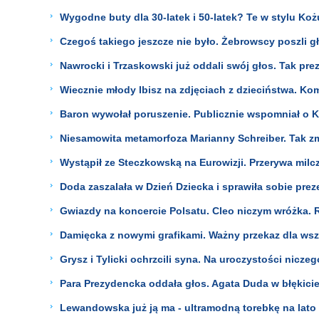
Wygodne buty dla 30-latek i 50-latek? Te w stylu K
Czegoś takiego jeszcze nie było. Żebrowscy poszli gło
Nawrocki i Trzaskowski już oddali swój głos. Tak prez
Wiecznie młody Ibisz na zdjęciach z dzieciństwa. Kom
Baron wywołał poruszenie. Publicznie wspomniał o Ku
Niesamowita metamorfoza Marianny Schreiber. Tak zmi
Wystąpił ze Steczkowską na Eurowizji. Przerywa milcz
Doda zaszalała w Dzień Dziecka i sprawiła sobie preze
Gwiazdy na koncercie Polsatu. Cleo niczym wróżka. Ro
Damięcka z nowymi grafikami. Ważny przekaz dla ws
Grysz i Tylicki ochrzcili syna. Na uroczystości niczego
Para Prezydencka oddała głos. Agata Duda w błękicie
Lewandowska już ją ma - ultramodną torebkę na lato