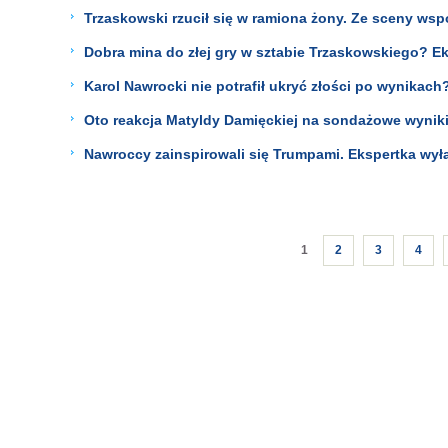
Trzaskowski rzucił się w ramiona żony. Ze sceny wsp
Dobra mina do złej gry w sztabie Trzaskowskiego? Ek
Karol Nawrocki nie potrafił ukryć złości po wynikach
Oto reakcja Matyldy Damięckiej na sondażowe wyniki
Nawroccy zainspirowali się Trumpami. Ekspertka wył
1
2
3
4