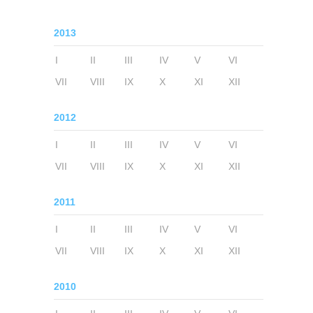
2013
I
II
III
IV
V
VI
VII
VIII
IX
X
XI
XII
2012
I
II
III
IV
V
VI
VII
VIII
IX
X
XI
XII
2011
I
II
III
IV
V
VI
VII
VIII
IX
X
XI
XII
2010