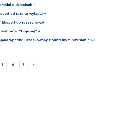
omniał o dzieciach »
spert od razu to wyłapał »
? Ekspert go rozszyfrował »
 wyborów. "Boję się" »
apała wpadkę. Trzaskowscy z subtelnym przesłaniem »
5
6
7
»