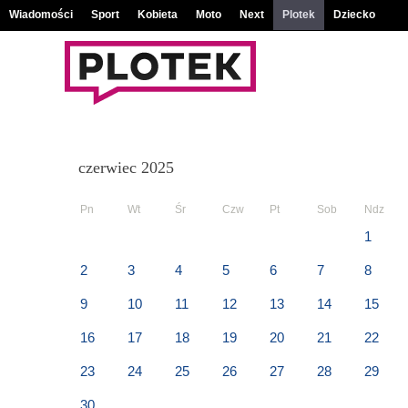
Wiadomości
Sport
Kobieta
Moto
Next
Plotek
Dziecko
czerwiec 2025
Pn
Wt
Śr
Czw
Pt
Sob
Ndz
1
2
3
4
5
6
7
8
9
10
11
12
13
14
15
16
17
18
19
20
21
22
23
24
25
26
27
28
29
30