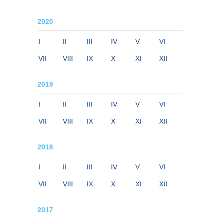
2020
I
II
III
IV
V
VI
VII
VIII
IX
X
XI
XII
2019
I
II
III
IV
V
VI
VII
VIII
IX
X
XI
XII
2018
I
II
III
IV
V
VI
VII
VIII
IX
X
XI
XII
2017