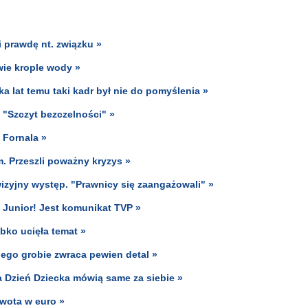
i prawdę nt. związku »
dwie krople wody »
a lat temu taki kadr był nie do pomyślenia »
. "Szczyt bezczelności" »
 Fornala »
m. Przeszli poważny kryzys »
wizyjny występ. "Prawnicy się zaangażowali" »
 Junior! Jest komunikat TVP »
bko ucięła temat »
jego grobie zwraca pewien detal »
a Dzień Dziecka mówią same za siebie »
Kwota w euro »