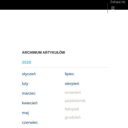
Zaloguj się
ARCHIWUM ARTYKUŁÓW
2026
styczeń
lipiec
luty
sierpień
wrzesień
marzec
październik
kwiecień
listopad
maj
grudzień
czerwiec