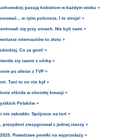
ożuchowskiej pasują kobietom w każdym wieku »
sować... w rytm poloneza. I te stroje! »
entowali się przy urnach. Nie byli sami »
entarze internautów to złoto »
bickiej. Co za gest! »
eniła się razem z córką »
enie po aferze z TVP »
nt. Tani to on nie był »
xie olśniła w obcisłej kreacji »
zystkich Polaków »
 nie zabrakło. Spójrzcie na tort »
, prezydent zrezygnował z jednej rzeczy »
 2025. Prawdziwe perełki na wyprzedaży »