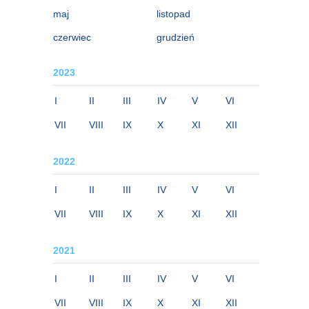
maj
listopad
czerwiec
grudzień
2023
I
II
III
IV
V
VI
VII
VIII
IX
X
XI
XII
2022
I
II
III
IV
V
VI
VII
VIII
IX
X
XI
XII
2021
I
II
III
IV
V
VI
VII
VIII
IX
X
XI
XII