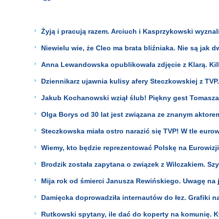
Żyją i pracują razem. Arciuch i Kasprzykowski wyznal
Niewielu wie, że Cleo ma brata bliźniaka. Nie są jak 
Anna Lewandowska opublikowała zdjęcie z Klarą. Kilk
Dziennikarz ujawnia kulisy afery Steczkowskiej z TVP
Jakub Kochanowski wziął ślub! Piękny gest Tomasza
Olga Borys od 30 lat jest związana ze znanym aktore
Steczkowska miała ostro narazić się TVP! W tle euro
Wiemy, kto będzie reprezentować Polskę na Eurowizji
Brodzik została zapytana o związek z Wilczakiem. Szy
Mija rok od śmierci Janusza Rewińskiego. Uwagę na 
Damięcka doprowadziła internautów do łez. Grafiki n
Rutkowski spytany, ile dać do koperty na komunię. 