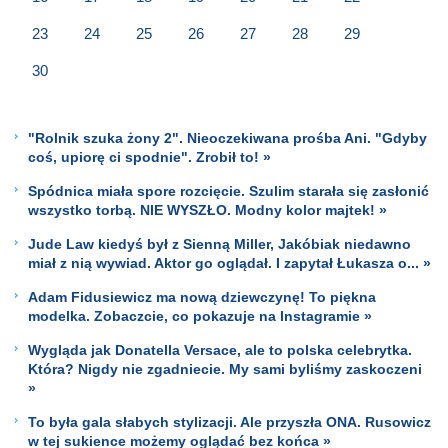
23
24
25
26
27
28
29
30
"Rolnik szuka żony 2". Nieoczekiwana prośba Ani. "Gdyby
coś, upiorę ci spodnie". Zrobił to! »
Spódnica miała spore rozcięcie. Szulim starała się zasłonić
wszystko torbą. NIE WYSZŁO. Modny kolor majtek! »
Jude Law kiedyś był z Sienną Miller, Jakóbiak niedawno
miał z nią wywiad. Aktor go oglądał. I zapytał Łukasza o... »
Adam Fidusiewicz ma nową dziewczynę! To piękna
modelka. Zobaczcie, co pokazuje na Instagramie »
Wygląda jak Donatella Versace, ale to polska celebrytka.
Która? Nigdy nie zgadniecie. My sami byliśmy zaskoczeni
»
To była gala słabych stylizacji. Ale przyszła ONA. Rusowicz
w tej sukience możemy oglądać bez końca »