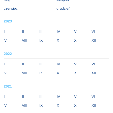
czerwiec
grudzień
2023
I
II
III
IV
V
VI
VII
VIII
IX
X
XI
XII
2022
I
II
III
IV
V
VI
VII
VIII
IX
X
XI
XII
2021
I
II
III
IV
V
VI
VII
VIII
IX
X
XI
XII