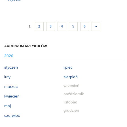
1
2
3
4
5
6
»
ARCHIWUM ARTYKUŁÓW
2026
styczeń
lipiec
luty
sierpień
wrzesień
marzec
październik
kwiecień
listopad
maj
grudzień
czerwiec