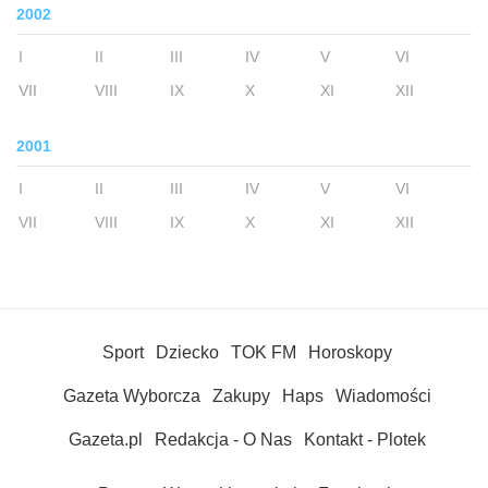
2002
I
II
III
IV
V
VI
VII
VIII
IX
X
XI
XII
2001
I
II
III
IV
V
VI
VII
VIII
IX
X
XI
XII
Sport
Dziecko
TOK FM
Horoskopy
Gazeta Wyborcza
Zakupy
Haps
Wiadomości
Gazeta.pl
Redakcja - O Nas
Kontakt - Plotek