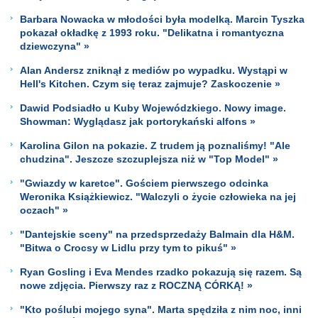
Barbara Nowacka w młodości była modelką. Marcin Tyszka
pokazał okładkę z 1993 roku. "Delikatna i romantyczna
dziewczyna" »
Alan Andersz zniknął z mediów po wypadku. Wystąpi w
Hell's Kitchen. Czym się teraz zajmuje? Zaskoczenie »
Dawid Podsiadło u Kuby Wojewódzkiego. Nowy image.
Showman: Wyglądasz jak portorykański alfons »
Karolina Gilon na pokazie. Z trudem ją poznaliśmy! "Ale
chudzina". Jeszcze szczuplejsza niż w "Top Model" »
"Gwiazdy w karetce". Gościem pierwszego odcinka
Weronika Książkiewicz. "Walczyli o życie człowieka na jej
oczach" »
"Dantejskie sceny" na przedsprzedaży Balmain dla H&M.
"Bitwa o Crocsy w Lidlu przy tym to pikuś" »
Ryan Gosling i Eva Mendes rzadko pokazują się razem. Są
nowe zdjęcia. Pierwszy raz z ROCZNĄ CÓRKĄ! »
"Kto poślubi mojego syna". Marta spędziła z nim noc, inni