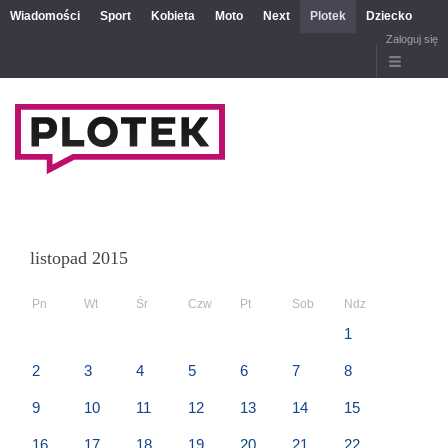
Wiadomości
Sport
Kobieta
Moto
Next
Plotek
Dziecko
Zaloguj się
listopad 2015
Pn
Wt
Śr
Czw
Pt
Sob
Ndz
1
2
3
4
5
6
7
8
9
10
11
12
13
14
15
16
17
18
19
20
21
22