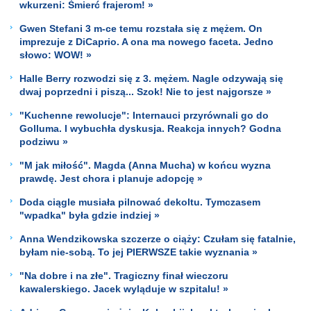
wkurzeni: Śmierć frajerom! »
Gwen Stefani 3 m-ce temu rozstała się z mężem. On
imprezuje z DiCaprio. A ona ma nowego faceta. Jedno
słowo: WOW! »
Halle Berry rozwodzi się z 3. mężem. Nagle odzywają się
dwaj poprzedni i piszą... Szok! Nie to jest najgorsze »
"Kuchenne rewolucje": Internauci przyrównali go do
Golluma. I wybuchła dyskusja. Reakcja innych? Godna
podziwu »
"M jak miłość". Magda (Anna Mucha) w końcu wyzna
prawdę. Jest chora i planuje adopcję »
Doda ciągle musiała pilnować dekoltu. Tymczasem
"wpadka" była gdzie indziej »
Anna Wendzikowska szczerze o ciąży: Czułam się fatalnie,
byłam nie-sobą. To jej PIERWSZE takie wyznania »
"Na dobre i na złe". Tragiczny finał wieczoru
kawalerskiego. Jacek wyląduje w szpitalu! »