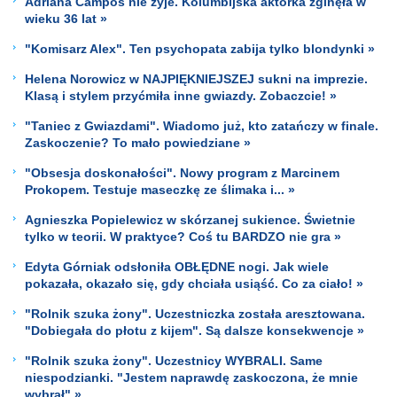
Adriana Campos nie żyje. Kolumbijska aktorka zginęła w
wieku 36 lat »
"Komisarz Alex". Ten psychopata zabija tylko blondynki »
Helena Norowicz w NAJPIĘKNIEJSZEJ sukni na imprezie.
Klasą i stylem przyćmiła inne gwiazdy. Zobaczcie! »
"Taniec z Gwiazdami". Wiadomo już, kto zatańczy w finale.
Zaskoczenie? To mało powiedziane »
"Obsesja doskonałości". Nowy program z Marcinem
Prokopem. Testuje maseczkę ze ślimaka i... »
Agnieszka Popielewicz w skórzanej sukience. Świetnie
tylko w teorii. W praktyce? Coś tu BARDZO nie gra »
Edyta Górniak odsłoniła OBŁĘDNE nogi. Jak wiele
pokazała, okazało się, gdy chciała usiąść. Co za ciało! »
"Rolnik szuka żony". Uczestniczka została aresztowana.
"Dobiegała do płotu z kijem". Są dalsze konsekwencje »
"Rolnik szuka żony". Uczestnicy WYBRALI. Same
niespodzianki. "Jestem naprawdę zaskoczona, że mnie
wybrał" »