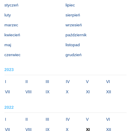
styczeń
lipiec
luty
sierpień
marzec
wrzesień
kwiecień
październik
maj
listopad
czerwiec
grudzień
2023
I
II
III
IV
V
VI
VII
VIII
IX
X
XI
XII
2022
I
II
III
IV
V
VI
VII
VIII
IX
X
XI
XII