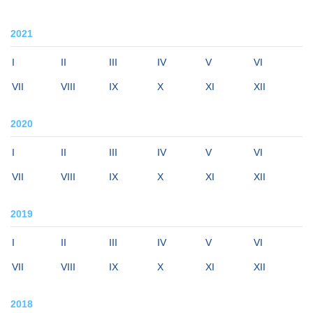
2021
I
II
III
IV
V
VI
VII
VIII
IX
X
XI
XII
2020
I
II
III
IV
V
VI
VII
VIII
IX
X
XI
XII
2019
I
II
III
IV
V
VI
VII
VIII
IX
X
XI
XII
2018