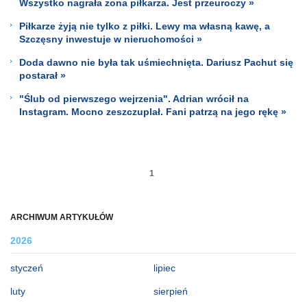
Wszystko nagrała żona piłkarza. Jest przeuroczy »
Piłkarze żyją nie tylko z piłki. Lewy ma własną kawę, a
Szczęsny inwestuje w nieruchomości »
Doda dawno nie była tak uśmiechnięta. Dariusz Pachut się
postarał »
"Ślub od pierwszego wejrzenia". Adrian wrócił na
Instagram. Mocno zeszczuplał. Fani patrzą na jego rękę »
1
ARCHIWUM ARTYKUŁÓW
2026
styczeń
lipiec
luty
sierpień