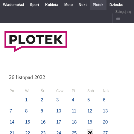
Wiadomości
Sport
Kobieta
Moto
Next
Plotek
Dziecko
Zaloguj się
26 listopad 2022
Pn
Wt
Śr
Czw
Pt
Sob
Ndz
1
2
3
4
5
6
7
8
9
10
11
12
13
14
15
16
17
18
19
20
21
22
23
24
25
26
27