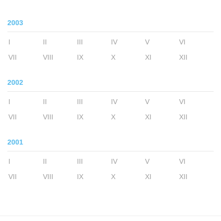
2003
I
II
III
IV
V
VI
VII
VIII
IX
X
XI
XII
2002
I
II
III
IV
V
VI
VII
VIII
IX
X
XI
XII
2001
I
II
III
IV
V
VI
VII
VIII
IX
X
XI
XII