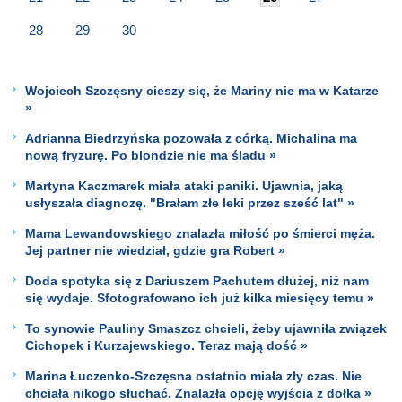
28
29
30
Wojciech Szczęsny cieszy się, że Mariny nie ma w Katarze
»
Adrianna Biedrzyńska pozowała z córką. Michalina ma
nową fryzurę. Po blondzie nie ma śladu »
Martyna Kaczmarek miała ataki paniki. Ujawnia, jaką
usłyszała diagnozę. "Brałam złe leki przez sześć lat" »
Mama Lewandowskiego znalazła miłość po śmierci męża.
Jej partner nie wiedział, gdzie gra Robert »
Doda spotyka się z Dariuszem Pachutem dłużej, niż nam
się wydaje. Sfotografowano ich już kilka miesięcy temu »
To synowie Pauliny Smaszcz chcieli, żeby ujawniła związek
Cichopek i Kurzajewskiego. Teraz mają dość »
Marina Łuczenko-Szczęsna ostatnio miała zły czas. Nie
chciała nikogo słuchać. Znalazła opcję wyjścia z dołka »