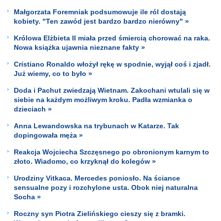
Małgorzata Foremniak podsumowuje ile ról dostają
kobiety. "Ten zawód jest bardzo bardzo nierówny" »
Królowa Elżbieta II miała przed śmiercią chorować na raka.
Nowa książka ujawnia nieznane fakty »
Cristiano Ronaldo włożył rękę w spodnie, wyjął coś i zjadł.
Już wiemy, co to było »
Doda i Pachut zwiedzają Wietnam. Zakochani wtulali się w
siebie na każdym możliwym kroku. Padła wzmianka o
dzieciach »
Anna Lewandowska na trybunach w Katarze. Tak
dopingowała męża »
Reakcja Wojciecha Szczęsnego po obronionym karnym to
złoto. Wiadomo, co krzyknął do kolegów »
Urodziny Vitkaca. Mercedes poniosło. Na ściance
sensualne pozy i rozchylone usta. Obok niej naturalna
Socha »
Roczny syn Piotra Zielińskiego cieszy się z bramki.