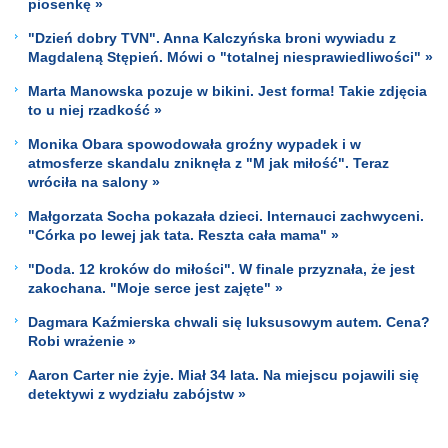
piosenkę »
"Dzień dobry TVN". Anna Kalczyńska broni wywiadu z
Magdaleną Stępień. Mówi o "totalnej niesprawiedliwości" »
Marta Manowska pozuje w bikini. Jest forma! Takie zdjęcia
to u niej rzadkość »
Monika Obara spowodowała groźny wypadek i w
atmosferze skandalu zniknęła z "M jak miłość". Teraz
wróciła na salony »
Małgorzata Socha pokazała dzieci. Internauci zachwyceni.
"Córka po lewej jak tata. Reszta cała mama" »
"Doda. 12 kroków do miłości". W finale przyznała, że jest
zakochana. "Moje serce jest zajęte" »
Dagmara Kaźmierska chwali się luksusowym autem. Cena?
Robi wrażenie »
Aaron Carter nie żyje. Miał 34 lata. Na miejscu pojawili się
detektywi z wydziału zabójstw »