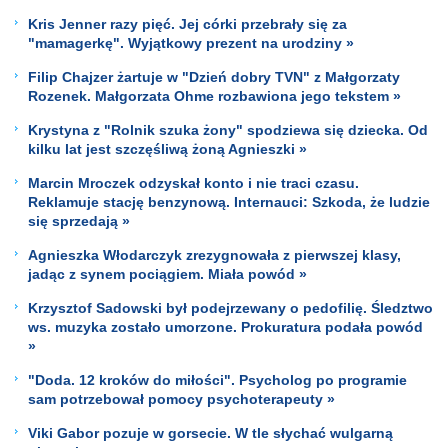
Kris Jenner razy pięć. Jej córki przebrały się za
"mamagerkę". Wyjątkowy prezent na urodziny »
Filip Chajzer żartuje w "Dzień dobry TVN" z Małgorzaty
Rozenek. Małgorzata Ohme rozbawiona jego tekstem »
Krystyna z "Rolnik szuka żony" spodziewa się dziecka. Od
kilku lat jest szczęśliwą żoną Agnieszki »
Marcin Mroczek odzyskał konto i nie traci czasu.
Reklamuje stację benzynową. Internauci: Szkoda, że ludzie
się sprzedają »
Agnieszka Włodarczyk zrezygnowała z pierwszej klasy,
jadąc z synem pociągiem. Miała powód »
Krzysztof Sadowski był podejrzewany o pedofilię. Śledztwo
ws. muzyka zostało umorzone. Prokuratura podała powód
»
"Doda. 12 kroków do miłości". Psycholog po programie
sam potrzebował pomocy psychoterapeuty »
Viki Gabor pozuje w gorsecie. W tle słychać wulgarną