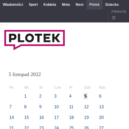
Wiadomości
Sport
Kobieta
Moto
Next
Plotek
Dziecko
Zaloguj się
5 listopad 2022
Pn
Wt
Śr
Czw
Pt
Sob
Ndz
1
2
3
4
5
6
7
8
9
10
11
12
13
14
15
16
17
18
19
20
21
22
23
24
25
26
27