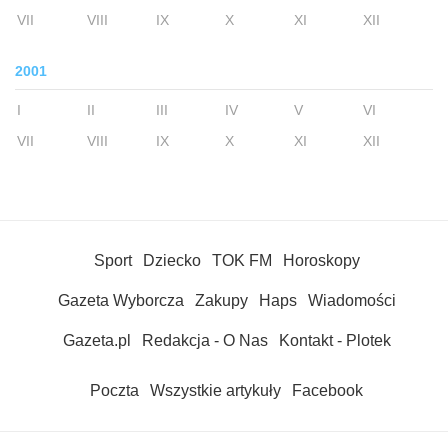
VII
VIII
IX
X
XI
XII
2001
I
II
III
IV
V
VI
VII
VIII
IX
X
XI
XII
Sport
Dziecko
TOK FM
Horoskopy
Gazeta Wyborcza
Zakupy
Haps
Wiadomości
Gazeta.pl
Redakcja - O Nas
Kontakt - Plotek
Poczta
Wszystkie artykuły
Facebook