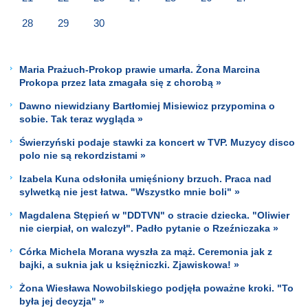
28
29
30
Maria Prażuch-Prokop prawie umarła. Żona Marcina
Prokopa przez lata zmagała się z chorobą »
Dawno niewidziany Bartłomiej Misiewicz przypomina o
sobie. Tak teraz wygląda »
Świerzyński podaje stawki za koncert w TVP. Muzycy disco
polo nie są rekordzistami »
Izabela Kuna odsłoniła umięśniony brzuch. Praca nad
sylwetką nie jest łatwa. "Wszystko mnie boli" »
Magdalena Stępień w "DDTVN" o stracie dziecka. "Oliwier
nie cierpiał, on walczył". Padło pytanie o Rzeźniczaka »
Córka Michela Morana wyszła za mąż. Ceremonia jak z
bajki, a suknia jak u księżniczki. Zjawiskowa! »
Żona Wiesława Nowobilskiego podjęła poważne kroki. "To
była jej decyzja" »