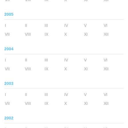
2005
I
II
III
IV
V
VI
VII
VIII
IX
X
XI
XII
2004
I
II
III
IV
V
VI
VII
VIII
IX
X
XI
XII
2003
I
II
III
IV
V
VI
VII
VIII
IX
X
XI
XII
2002