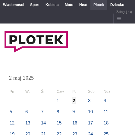
Wiadomości
Sport
Kobieta
Moto
Next
Plotek
Dziecko
Zaloguj się
2 maj 2025
Pn
Wt
Śr
Czw
Pt
Sob
Ndz
1
2
3
4
5
6
7
8
9
10
11
12
13
14
15
16
17
18
19
20
21
22
23
24
25