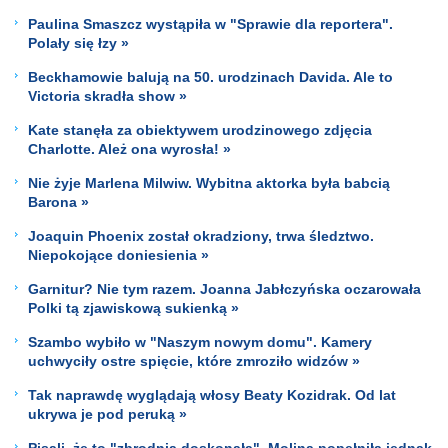
Paulina Smaszcz wystąpiła w "Sprawie dla reportera".
Polały się łzy »
Beckhamowie balują na 50. urodzinach Davida. Ale to
Victoria skradła show »
Kate stanęła za obiektywem urodzinowego zdjęcia
Charlotte. Ależ ona wyrosła! »
Nie żyje Marlena Milwiw. Wybitna aktorka była babcią
Barona »
Joaquin Phoenix został okradziony, trwa śledztwo.
Niepokojące doniesienia »
Garnitur? Nie tym razem. Joanna Jabłczyńska oczarowała
Polki tą zjawiskową sukienką »
Szambo wybiło w "Naszym nowym domu". Kamery
uchwyciły ostre spięcie, które zmroziło widzów »
Tak naprawdę wyglądają włosy Beaty Kozidrak. Od lat
ukrywa je pod peruką »
Pisali, że to "zbrodnia doskonała". Molina popełniła jednak