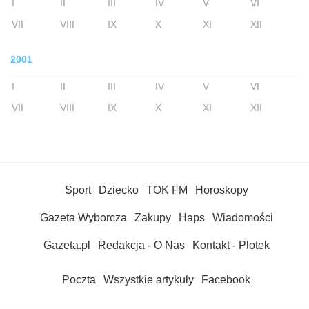
I
II
III
IV
V
VI
VII
VIII
IX
X
XI
XII
2001
I
II
III
IV
V
VI
VII
VIII
IX
X
XI
XII
Sport
Dziecko
TOK FM
Horoskopy
Gazeta Wyborcza
Zakupy
Haps
Wiadomości
Gazeta.pl
Redakcja - O Nas
Kontakt - Plotek
Poczta
Wszystkie artykuły
Facebook