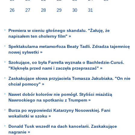
26
27
28
29
30
31
Premiera w cieniu głośnego skandalu. "Żałuję, że
napisałem ten cholerny film" »
Spektakularna metamorfoza Beaty Tadli. Zdradza tajemnicę
nowej sylwetki »
Szokujące, co była Farrella wyznała o Bachledzie-Curuś.
"Klęknęła przed nami i zaczęła przepraszać" »
Zaskakujące słowa przyjaciela Tomasza Jakubiaka. "On nie
chciał pomocy" »
Nawet dobór kolorów nie pomógł. Styliści miażdżą
Nawrockiego na spotkaniu z Trumpem »
Burza po wypowiedzi Katarzyny Nosowskiej. Fani
wokalistki w szoku »
Donald Tusk wszedł na dach kancelarii. Zaskakujące
nagranie »