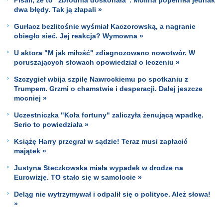
dwa błędy. Tak ją złapali »
Gurłacz bezlitośnie wyśmiał Kaczorowską, a nagranie
obiegło sieć. Jej reakcja? Wymowna »
U aktora "M jak miłość" zdiagnozowano nowotwór. W
poruszających słowach opowiedział o leczeniu »
Szczygieł wbija szpilę Nawrockiemu po spotkaniu z
Trumpem. Grzmi o chamstwie i desperacji. Dalej jeszcze
mocniej »
Uczestniczka "Koła fortuny" zaliczyła żenującą wpadkę.
Serio to powiedziała »
Książę Harry przegrał w sądzie! Teraz musi zapłacić
majątek »
Justyna Steczkowska miała wypadek w drodze na
Eurowizję. TO stało się w samolocie »
Deląg nie wytrzymywał i odpalił się o polityce. Ależ słowa!
»