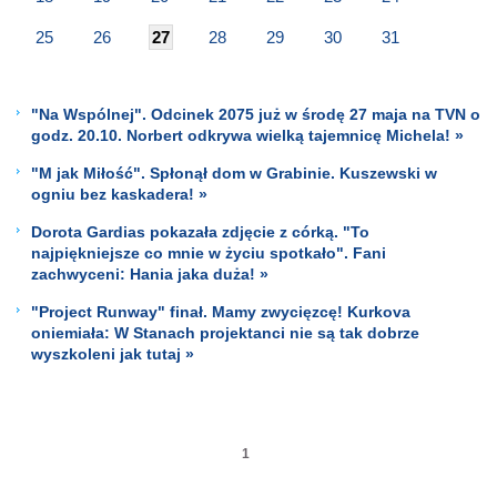
25
26
27
28
29
30
31
"Na Wspólnej". Odcinek 2075 już w środę 27 maja na TVN o
godz. 20.10. Norbert odkrywa wielką tajemnicę Michela! »
"M jak Miłość". Spłonął dom w Grabinie. Kuszewski w
ogniu bez kaskadera! »
Dorota Gardias pokazała zdjęcie z córką. "To
najpiękniejsze co mnie w życiu spotkało". Fani
zachwyceni: Hania jaka duża! »
"Project Runway" finał. Mamy zwycięzcę! Kurkova
oniemiała: W Stanach projektanci nie są tak dobrze
wyszkoleni jak tutaj »
1