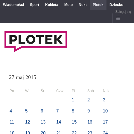
Wiadomości
Sport
Kobieta
Moto
Next
Plotek
Dziecko
Zaloguj się
27 maj 2015
Pn
Wt
Śr
Czw
Pt
Sob
Ndz
1
2
3
4
5
6
7
8
9
10
11
12
13
14
15
16
17
18
19
20
21
22
23
24