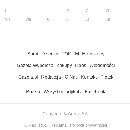
I
II
III
IV
V
VI
VII
VIII
IX
X
XI
XII
Sport
Dziecko
TOK FM
Horoskopy
Gazeta Wyborcza
Zakupy
Haps
Wiadomości
Gazeta.pl
Redakcja - O Nas
Kontakt - Plotek
Poczta
Wszystkie artykuły
Facebook
Copyright © Agora SA
O Nas
RSS
Reklama
Polityka prywatności