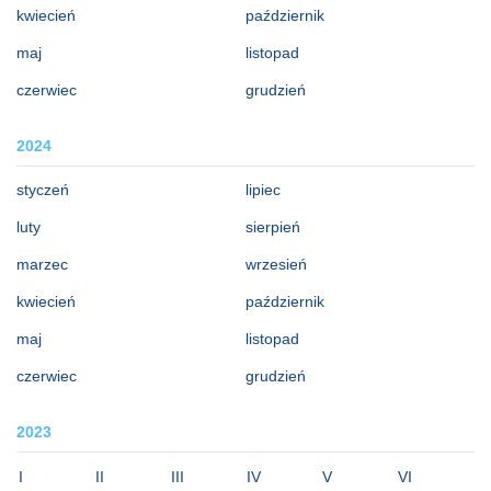
kwiecień
październik
maj
listopad
czerwiec
grudzień
2024
styczeń
lipiec
luty
sierpień
marzec
wrzesień
kwiecień
październik
maj
listopad
czerwiec
grudzień
2023
I
II
III
IV
V
VI