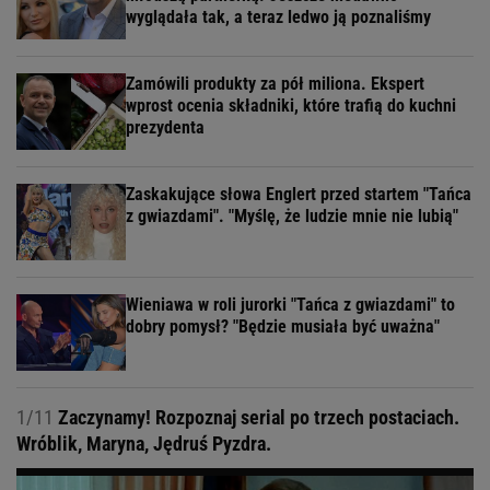
wyglądała tak, a teraz ledwo ją poznaliśmy
Zamówili produkty za pół miliona. Ekspert
wprost ocenia składniki, które trafią do kuchni
prezydenta
Zaskakujące słowa Englert przed startem "Tańca
z gwiazdami". "Myślę, że ludzie mnie nie lubią"
Wieniawa w roli jurorki "Tańca z gwiazdami" to
dobry pomysł? "Będzie musiała być uważna"
1/11
Zaczynamy! Rozpoznaj serial po trzech postaciach.
Wróblik, Maryna, Jędruś Pyzdra.