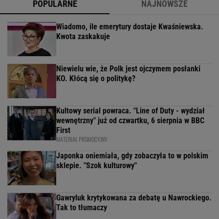
POPULARNE
NAJNOWSZE
Wiadomo, ile emerytury dostaje Kwaśniewska.
Kwota zaskakuje
Niewielu wie, że Polk jest ojczymem posłanki
KO. Kłócą się o politykę?
Kultowy serial powraca. "Line of Duty - wydział
wewnętrzny" już od czwartku, 6 sierpnia w BBC
First
MATERIAŁ PROMOCYJNY
Japonka oniemiała, gdy zobaczyła to w polskim
sklepie. "Szok kulturowy"
Gawryluk krytykowana za debatę u Nawrockiego.
Tak to tłumaczy