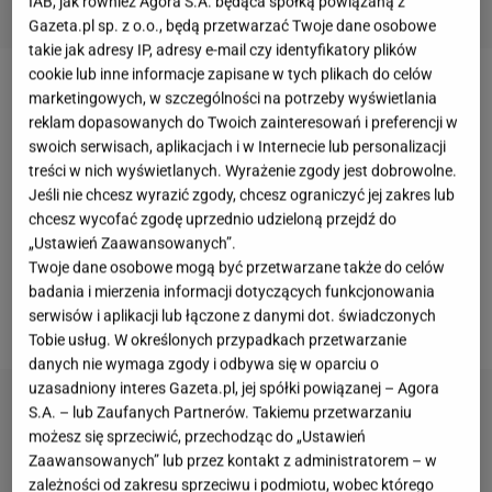
IAB, jak również Agora S.A. będąca spółką powiązaną z
Gazeta.pl sp. z o.o., będą przetwarzać Twoje dane osobowe
takie jak adresy IP, adresy e-mail czy identyfikatory plików
cookie lub inne informacje zapisane w tych plikach do celów
Roksana Gąska
często
była porównywana do byłej
marketingowych, w szczególności na potrzeby wyświetlania
reklam dopasowanych do Twoich zainteresowań i preferencji w
żony swojego obecnego partnera
,
Małgorzaty
swoich serwisach, aplikacjach i w Internecie lub personalizacji
Rozenek-Majdan
. Długie blond
włosy
i podobny styl
treści w nich wyświetlanych. Wyrażenie zgody jest dobrowolne.
ubierania świadczyły - zdaniem niektórych - o tym,
Jeśli nie chcesz wyrazić zgody, chcesz ograniczyć jej zakres lub
chcesz wycofać zgodę uprzednio udzieloną przejdź do
że Roxy inspiruje się "Perfekcyjną". Teraz podobnych
„Ustawień Zaawansowanych”.
insynuacji będzie zapewne mniej, bo ukochana
Twoje dane osobowe mogą być przetwarzane także do celów
Jacka Rozenka przefarbowała się na brąz. Efektem
badania i mierzenia informacji dotyczących funkcjonowania
serwisów i aplikacji lub łączone z danymi dot. świadczonych
metamorfozy pochwaliła się na Instagramie.
Tobie usług. W określonych przypadkach przetwarzanie
danych nie wymaga zgody i odbywa się w oparciu o
uzasadniony interes Gazeta.pl, jej spółki powiązanej – Agora
S.A. – lub Zaufanych Partnerów. Takiemu przetwarzaniu
możesz się sprzeciwić, przechodząc do „Ustawień
Zaawansowanych” lub przez kontakt z administratorem – w
zależności od zakresu sprzeciwu i podmiotu, wobec którego