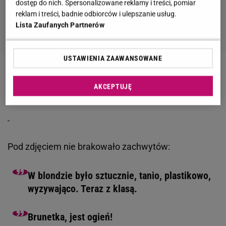
dostęp do nich. Spersonalizowane reklamy i treści, pomiar
reklam i treści, badnie odbiorców i ulepszanie usług.
Lista Zaufanych Partnerów
USTAWIENIA ZAAWANSOWANE
Brunetka czy blondynka?- zapytała swoich
obserwatorów.
AKCEPTUJĘ
Pod zdjęciem nie brakowało zachwytów:
W blondzie było sztucznie, tanio, plastikowo,
wyzywająco. Teraz z klasą.
Brunetka, jest ogień!