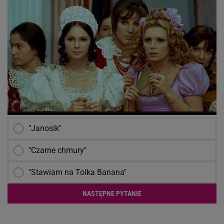
"Janosik"
"Czarne chmury"
"Stawiam na Tolka Banana"
NASTĘPNE PYTANIE