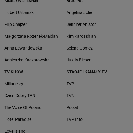
Michał Wiśniewski
Brad Pitt
Hubert Urbański
Angelina Jolie
Filip Chajzer
Jennifer Aniston
Małgorzata Rozenek-Majdan
Kim Kardashian
Anna Lewandowska
Selena Gomez
Agnieszka Kaczorowska
Justin Bieber
TV SHOW
STACJE I KANAŁY TV
Milionerzy
TVP
Dzień Dobry TVN
TVN
The Voice Of Poland
Polsat
Hotel Paradise
TVP Info
Love Island