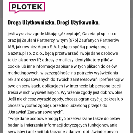
Droga Użytkowniczko, Drogi Użytkowniku,
Ewa Kasprzyk
to aktorka, której nikomu nie trzeba
jeśli wyrazisz zgodę klikając „Akceptuję”, Gazeta.pl sp. z o.o.
przedstawiać. Wystąpiła w wielu znanych
oraz jej Zaufani Partnerzy, w tym [
676
] Zaufanych Partnerów
IAB, jak również Agora S.A. będąca spółką powiązaną z
produkcjach. Widzowie oglądali ją m.in. w
Gazeta.pl sp. z o.o., będą przetwarzać Twoje dane osobowe
"Dziewczętach z Nowolipek", "Medium"
takie jak adresy IP, adresy e-mail czy identyfikatory plików
oraz
"Przyjaciółkach"
. Obecnie zasiada także w
cookie lub inne informacje zapisane w tych plikach do celów
marketingowych, w szczególności na potrzeby wyświetlania
gronie jurorów w programie
"Taniec z gwiazdami"
i
reklam dopasowanych do Twoich zainteresowań i preferencji w
chętnie udziela wywiadów na temat swojej kariery.
swoich serwisach, aplikacjach i w Internecie lub personalizacji
W nowej rozmowie z
Tomaszem Raczkiem
, która
treści w nich wyświetlanych. Wyrażenie zgody jest dobrowolne.
Jeśli nie chcesz wyrazić zgody, chcesz ograniczyć jej zakres lub
została opublikowana na platformie YouTube,
chcesz wycofać zgodę uprzednio udzieloną przejdź do
podzieliła się ciekawą historią związaną z
„Ustawień Zaawansowanych”.
wyborami
.
Twoje dane osobowe mogą być przetwarzane także do celów
badania i mierzenia informacji dotyczących funkcjonowania
serwisów i aplikacji lub łączone z danymi dot. świadczonych