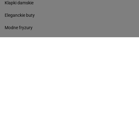
Klapki damskie
Eleganckie buty
Modne fryzury
Sneakersy
Monde torebki
Ażurowe klapki
Kurtka z wełny
Czółenka
Sukienki wyprzedaż
Skórzane klapki
Perfumy damskie