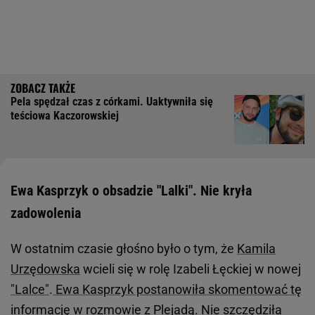
Pela spędzał czas z córkami. Uaktywniła się
teściowa Kaczorowskiej
Ewa Kasprzyk o obsadzie "Lalki". Nie kryła
zadowolenia
W ostatnim czasie głośno było o tym, że
Kamila
Urzędowska
wcieli się w rolę Izabeli Łęckiej w nowej
"Lalce"
.
Ewa Kasprzyk postanowiła skomentować tę
informację w rozmowie z Plejadą
. Nie szczędziła