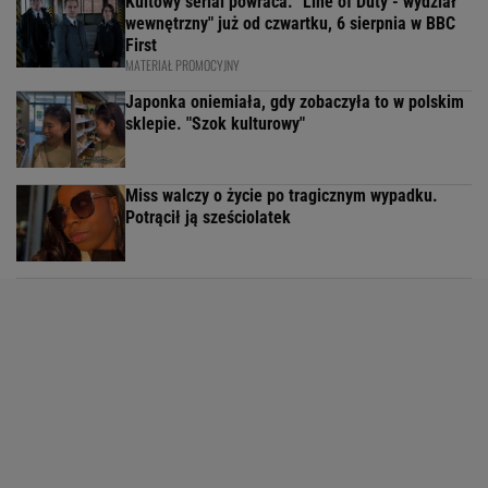
Kultowy serial powraca. "Line of Duty - wydział
wewnętrzny" już od czwartku, 6 sierpnia w BBC
First
MATERIAŁ PROMOCYJNY
Japonka oniemiała, gdy zobaczyła to w polskim
sklepie. "Szok kulturowy"
Miss walczy o życie po tragicznym wypadku.
Potrącił ją sześciolatek