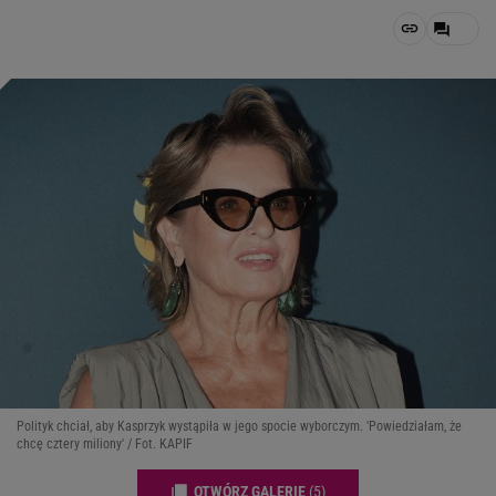
Polityk chciał, aby Kasprzyk wystąpiła w jego spocie wyborczym. 'Powiedziałam, że
chcę cztery miliony' / Fot. KAPIF
OTWÓRZ GALERIĘ
(5)