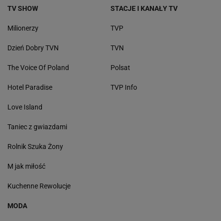
TV SHOW
STACJE I KANAŁY TV
Milionerzy
TVP
Dzień Dobry TVN
TVN
The Voice Of Poland
Polsat
Hotel Paradise
TVP Info
Love Island
Taniec z gwiazdami
Rolnik Szuka Żony
M jak miłość
Kuchenne Rewolucje
MODA