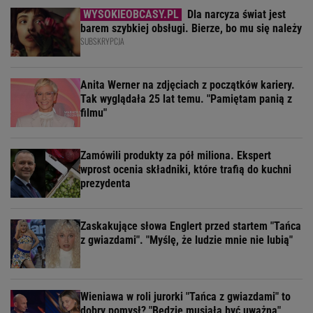
Dla narcyza świat jest
barem szybkiej obsługi. Bierze, bo mu się należy
SUBSKRYPCJA
Anita Werner na zdjęciach z początków kariery.
Tak wyglądała 25 lat temu. "Pamiętam panią z
filmu"
Zamówili produkty za pół miliona. Ekspert
wprost ocenia składniki, które trafią do kuchni
prezydenta
Zaskakujące słowa Englert przed startem "Tańca
z gwiazdami". "Myślę, że ludzie mnie nie lubią"
Wieniawa w roli jurorki "Tańca z gwiazdami" to
dobry pomysł? "Będzie musiała być uważna"