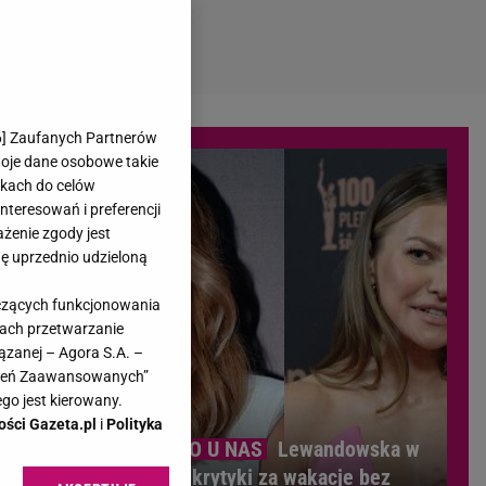
6
] Zaufanych Partnerów
woje dane osobowe takie
likach do celów
teresowań i preferencji
ażenie zgody jest
dę uprzednio udzieloną
yczących funkcjonowania
kach przetwarzanie
ązanej – Agora S.A. –
awień Zaawansowanych”
go jest kierowany.
ości Gazeta.pl
i
Polityka
Lewandowska w
ogniu krytyki za wakacje bez