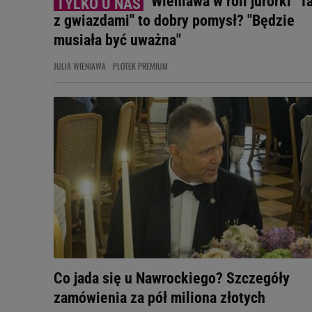
Wieniawa w roli jurorki "T
z gwiazdami" to dobry pomysł? "Będzie
musiała być uważna"
JULIA WIENIAWA
PLOTEK PREMIUM
Co jada się u Nawrockiego? Szczegóły
zamówienia za pół miliona złotych