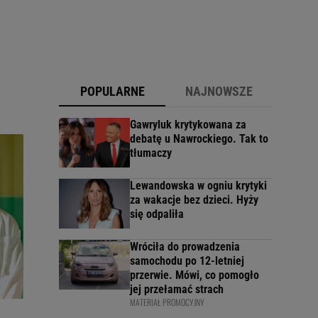
POPULARNE
NAJNOWSZE
Gawryluk krytykowana za
debatę u Nawrockiego. Tak to
tłumaczy
Lewandowska w ogniu krytyki
za wakacje bez dzieci. Hyży
się odpaliła
Wróciła do prowadzenia
samochodu po 12-letniej
przerwie. Mówi, co pomogło
jej przełamać strach
MATERIAŁ PROMOCYJNY