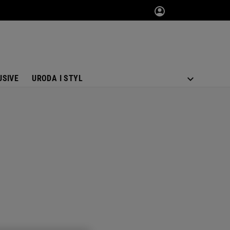
USIVE
URODA I STYL