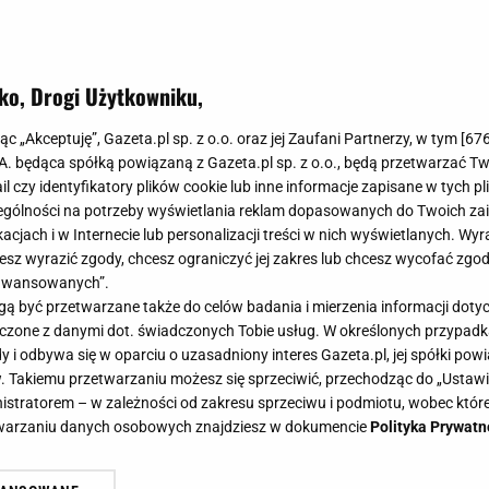
ko, Drogi Użytkowniku,
jąc „Akceptuję”, Gazeta.pl sp. z o.o. oraz jej Zaufani Partnerzy, w tym [
67
.A. będąca spółką powiązaną z Gazeta.pl sp. z o.o., będą przetwarzać T
ę po
ail czy identyfikatory plików cookie lub inne informacje zapisane w tych p
gólności na potrzeby wyświetlania reklam dopasowanych do Twoich zain
na to
acjach i w Internecie lub personalizacji treści w nich wyświetlanych. Wyr
cesz wyrazić zgody, chcesz ograniczyć jej zakres lub chcesz wycofać zgo
aawansowanych”.
 być przetwarzane także do celów badania i mierzenia informacji dot
 łączone z danymi dot. świadczonych Tobie usług. W określonych przypad
i odbywa się w oparciu o uzasadniony interes Gazeta.pl, jej spółki powi
. Takiemu przetwarzaniu możesz się sprzeciwić, przechodząc do „Ust
nistratorem – w zależności od zakresu sprzeciwu i podmiotu, wobec które
etwarzaniu danych osobowych znajdziesz w dokumencie
Polityka Prywatn