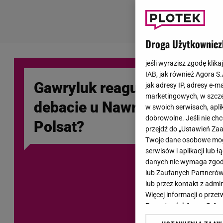
Droga Użytkownicz
jeśli wyrazisz zgodę klika
IAB, jak również Agora S
Gawryluk reaguje na krytyk
jak adresy IP, adresy e-m
marketingowych, w szcze
debacie u Nawrockiego. Co 
w swoich serwisach, aplik
dobrowolne. Jeśli nie ch
Polsat?
przejdź do „Ustawień Z
Twoje dane osobowe mogą
serwisów i aplikacji lub
danych nie wymaga zgody 
lub Zaufanych Partnerów
lub przez kontakt z admi
Więcej informacji o prz
Prywatności Agora S.A.