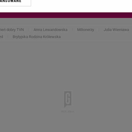
WANSOWANE
żasz też zgodę na zainstalowanie i przechowywanie plików cookie Gazeta.p
gora S.A. na Twoim urządzeniu końcowym. Możesz w każdej chwili zmien
 wywołując narzędzie do zarządzania twoimi preferencjami dot. przetw
ywatności ” w stopce serwisu i przechodząc do „Ustawień Zaawansowan
st także za pomocą ustawień przeglądarki.
ień dobry TVN
Anna Lewandowska
Milionerzy
Julia Wieniawa
zd
Brytyjska Rodzina Królewska
rzy i Agora S.A. możemy przetwarzać dane osobowe w następujących cel
 geolokalizacyjnych. Aktywne skanowanie charakterystyki urządzenia do
 na urządzeniu lub dostęp do nich. Spersonalizowane reklamy i treści, p
zanie usług.
Lista Zaufanych Partnerów