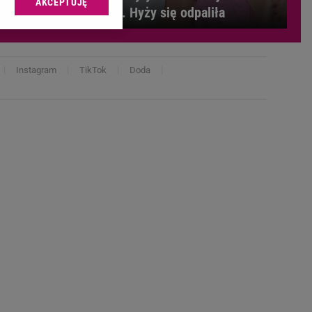
AKCEPTUJĘ
l sp. z o.o., jej
dzieci. Hyży się odpaliła
ić swoje preferencje
arzania danych poprzez
ych”. Zmiana ustawień
Instagram
TikTok
Doda
ach:
 celów identyfikacji.
omiar reklam i treści,