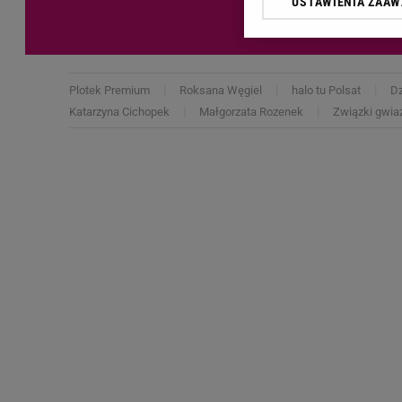
USTAWIENIA ZAA
Klikając „Akceptuję” wyra
Zaufanych Partnerów i A
dotyczące plików cookie,
odnośnik „Ustawienia pr
plików cookie możliwa je
Plotek Premium
Roksana Węgiel
halo tu Polsat
Dz
Katarzyna Cichopek
Małgorzata Rozenek
Związki gwia
My, nasi Zaufani Partne
Użycie dokładnych danych
Przechowywanie informacji
badnie odbiorców i uleps