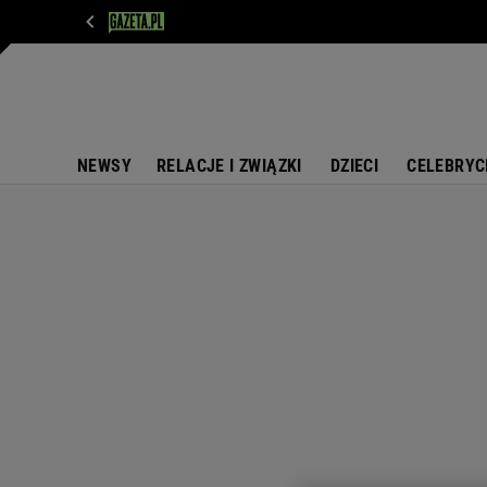
WIADOMOŚCI
NEXT
SPORT
PLOTEK
D
NEWSY
RELACJE I ZWIĄZKI
DZIECI
CELEBRYC