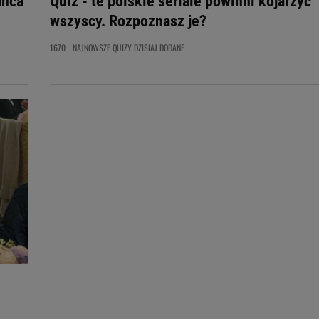
ańca
Quiz - te polskie seriale powinni kojarzyć
wszyscy. Rozpoznasz je?
1670
NAJNOWSZE QUIZY DZISIAJ DODANE