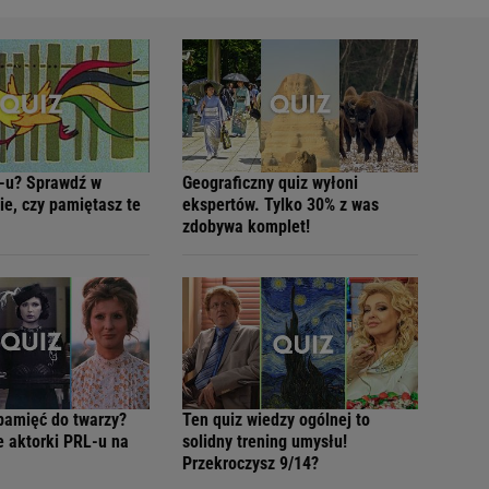
-u? Sprawdź w
Geograficzny quiz wyłoni
ie, czy pamiętasz te
ekspertów. Tylko 30% z was
zdobywa komplet!
pamięć do twarzy?
Ten quiz wiedzy ogólnej to
e aktorki PRL-u na
solidny trening umysłu!
Przekroczysz 9/14?