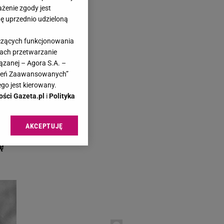
ażenie zgody jest
dę uprzednio udzieloną
yczących funkcjonowania
kach przetwarzanie
ązanej – Agora S.A. –
awień Zaawansowanych”
go jest kierowany.
ości Gazeta.pl
i
Polityka
AKCEPTUJĘ
izu
l sp. z o.o., jej
ić swoje preferencje
ę
arzania danych poprzez
ych”. Zmiana ustawień
ach:
 celów identyfikacji.
omiar reklam i treści,