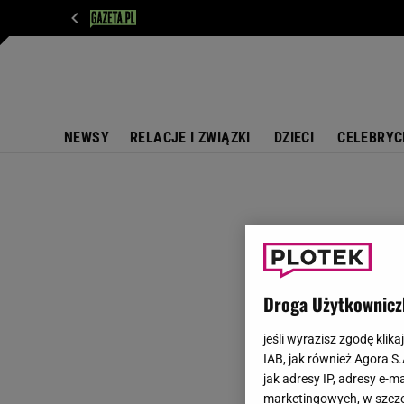
WIADOMOŚCI
NEXT
SPORT
PLOTEK
D
NEWSY
RELACJE I ZWIĄZKI
DZIECI
CELEBRYC
Droga Użytkownicz
jeśli wyrazisz zgodę klika
IAB, jak również Agora S
jak adresy IP, adresy e-m
marketingowych, w szcze