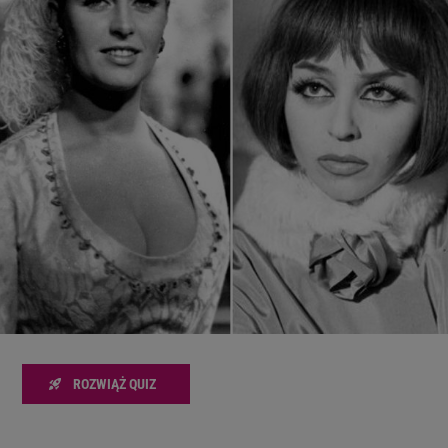
zanie usług.
Lista Zaufanych Partnerów
ROZWIĄŻ QUIZ