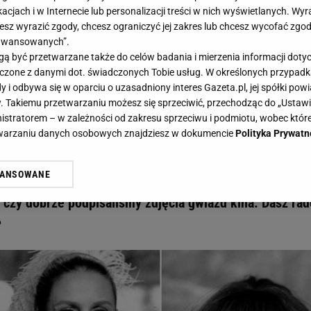
acjach i w Internecie lub personalizacji treści w nich wyświetlanych. Wyr
cesz wyrazić zgody, chcesz ograniczyć jej zakres lub chcesz wycofać zgo
aawansowanych”.
 być przetwarzane także do celów badania i mierzenia informacji dot
 łączone z danymi dot. świadczonych Tobie usług. W określonych przypad
jsze aktorki PRL-u. Pamiętasz wszystkie? Zawalcz o wynik 12/12 - Gazeta.pl
i odbywa się w oparciu o uzasadniony interes Gazeta.pl, jej spółki powi
ękniejsze aktorki PRL-u. Pamiętasz
. Takiemu przetwarzaniu możesz się sprzeciwić, przechodząc do „Ust
nistratorem – w zależności od zakresu sprzeciwu i podmiotu, wobec które
 wynik 12/12
etwarzaniu danych osobowych znajdziesz w dokumencie
Polityka Prywatn
WANSOWANE
ali się pięknem tych polskich aktorek! Zasady tego qu
żasz też zgodę na zainstalowanie i przechowywanie plików cookie Gazeta.p
gora S.A. na Twoim urządzeniu końcowym. Możesz w każdej chwili zmien
, czy dobrze podpisaliśmy zdjęcia gwiazd kina. Dasz rad
 wywołując narzędzie do zarządzania twoimi preferencjami dot. przetw
?
ywatności ” w stopce serwisu i przechodząc do „Ustawień Zaawansowan
st także za pomocą ustawień przeglądarki.
rzy i Agora S.A. możemy przetwarzać dane osobowe w następujących cel
 geolokalizacyjnych. Aktywne skanowanie charakterystyki urządzenia do
 na urządzeniu lub dostęp do nich. Spersonalizowane reklamy i treści, p