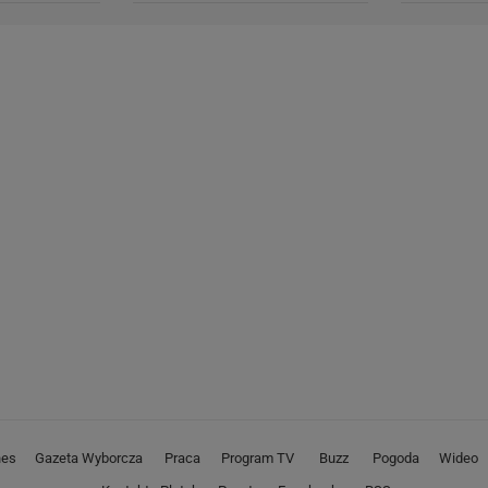
nes
Gazeta Wyborcza
Praca
Program TV
Buzz
Pogoda
Wideo