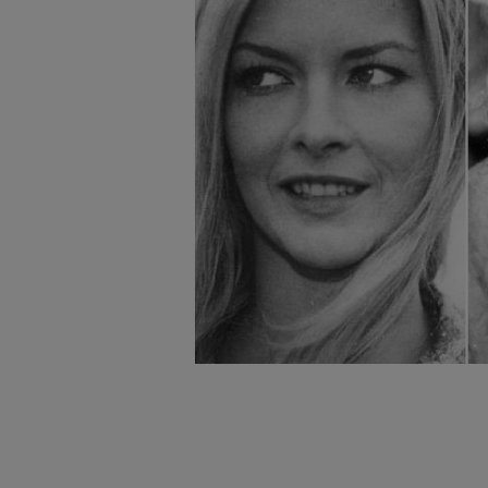
badnie odbiorców i uleps