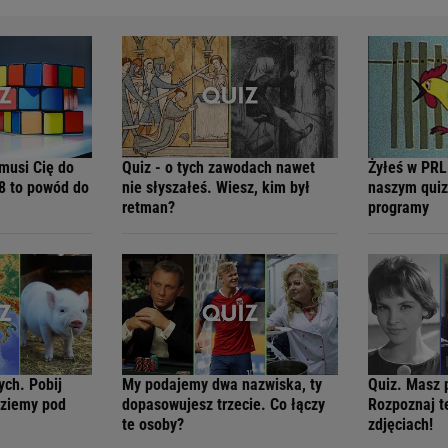
zmusi Cię do
Quiz - o tych zawodach nawet
Żyłeś w PRL
8 to powód do
nie słyszałeś. Wiesz, kim był
naszym quiz
retman?
programy
ych. Pobij
My podajemy dwa nazwiska, ty
Quiz. Masz 
dziemy pod
dopasowujesz trzecie. Co łączy
Rozpoznaj t
te osoby?
zdjęciach!