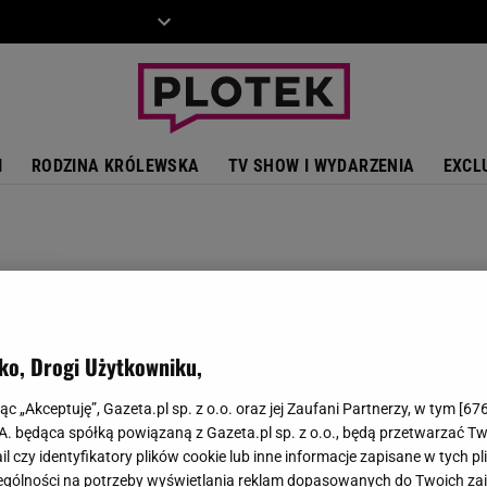
ZIECKO
MOTO
I
RODZINA KRÓLEWSKA
TV SHOW I WYDARZENIA
EXCL
ko, Drogi Użytkowniku,
jąc „Akceptuję”, Gazeta.pl sp. z o.o. oraz jej Zaufani Partnerzy, w tym [
67
.A. będąca spółką powiązaną z Gazeta.pl sp. z o.o., będą przetwarzać T
ail czy identyfikatory plików cookie lub inne informacje zapisane w tych p
gólności na potrzeby wyświetlania reklam dopasowanych do Twoich zain