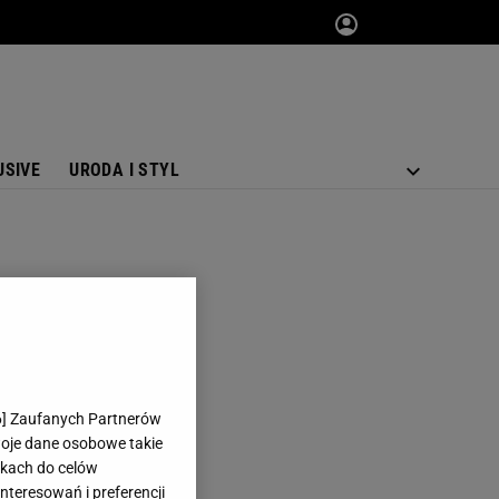
USIVE
URODA I STYL
6
] Zaufanych Partnerów
woje dane osobowe takie
likach do celów
teresowań i preferencji